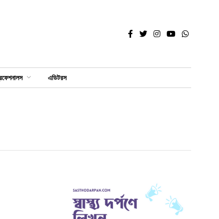
্রফেশনালস
এডিটরস