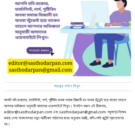
স্বাস্থ্য দর্পণে লিখুন
আপনি যদি ডাক্তার, ফার্মাসিস্ট, নার্স, পুষ্টিবিদ অথবা সমাজ বিজ্ঞানী হন অথবা স্টুডেন্ট হয়ে থাকেন তাহলে
আপনার অভিজ্ঞতা অনুযায়ী আমাদের ওয়েবসাইটে লিখুন। ইমেইল করুন এই ঠিকানায়,
editor@sasthodarpan.com এবং sasthodarpan@gmail.com. শুধুমাত্র নিজের
কথায় লেখা গবেষণালব্ধ নতুন আর্টিকেল পাঠানোর জন্য অনুরোধ করছি, কপি-পেস্ট কন্টেন্ট গ্রহণযোগ্য
নয়।