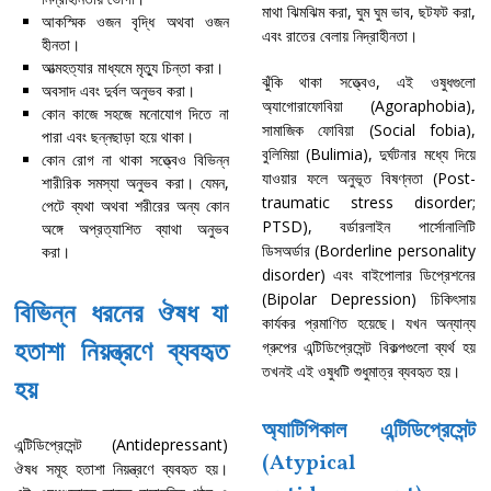
মাথা ঝিমঝিম করা, ঘুম ঘুম ভাব, ছটফট করা,
আকস্মিক ওজন বৃদ্ধি অথবা ওজন
এবং রাতের বেলায় নিদ্রাহীনতা।
হীনতা।
আত্মহত্যার মাধ্যমে মৃত্যু চিন্তা করা।
ঝুঁকি থাকা সত্ত্বেও, এই ওষুধগুলো
অবসাদ এবং দুর্বল অনুভব করা।
অ্যাগোরাফোবিয়া (Agoraphobia),
কোন কাজে সহজে মনোযোগ দিতে না
সামাজিক ফোবিয়া (Social fobia),
পারা এবং ছন্নছাড়া হয়ে থাকা।
বুলিমিয়া (Bulimia), দুর্ঘটনার মধ্যে দিয়ে
কোন রোগ না থাকা সত্ত্বেও বিভিন্ন
যাওয়ার ফলে অনুভূত বিষণ্নতা (Post-
শারীরিক সমস্যা অনুভব করা। যেমন,
traumatic stress disorder;
পেটে ব্যথা অথবা শরীরের অন্য কোন
PTSD), বর্ডারলাইন পার্সোনালিটি
অঙ্গে অপ্রত্যাশিত ব্যাথা অনুভব
ডিসঅর্ডার (Borderline personality
করা।
disorder) এবং বাইপোলার ডিপ্রেশনের
(Bipolar Depression) চিকিৎসায়
বিভিন্ন ধরনের ঔষধ যা
কার্যকর প্রমাণিত হয়েছে। যখন অন্যান্য
হতাশা নিয়ন্ত্রণে ব্যবহৃত
গ্রুপের এন্টিডিপ্রেসেন্ট বিকল্পগুলো ব্যর্থ হয়
তখনই এই ওষুধটি শুধুমাত্র ব্যবহৃত হয়।
হয়
অ্যাটিপিকাল এন্টিডিপ্রেসেন্ট
এন্টিডিপ্রেসেন্ট (Antidepressant)
(Atypical
ঔষধ সমূহ হতাশা নিয়ন্ত্রণে ব্যবহৃত হয়।