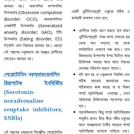
ব্যবহৃত হয়। অভসেসিভ কম্পালসিভ
একটি এন্টিডিপ্রেসেন্ট ওষুধের সঠিক ও
ডিসঅর্ডার (Obsessive compulsive
কার্যকরী ফলাফল পেতে হলে,
disorder; OCD), জেনারালাইসড
এনজাইটি ডিসঅর্ডার (Generalized
রোগীকে ধৈর্য্য ধারণ করতে হবে কারণ
anxiety disorder; GAD), ইটিং
এন্টিডিপ্রেসেন্ট ঔষধ গুলো সেবনের ছয়
ডিসঅর্ডার (Eating disorder, ED)
থেকে সাত সপ্তাহ পর থেকে
ইত্যাদি রোগ নিরাময়ে ব্যবহৃত হয়। এছাড়া
কার্যকারিতা দেখানো শুরু করে। তবে
এই গ্রুপের ওষুধগুলো হৃদ যন্ত্রের রোগীদের
বিষন্নতার উপসর্গের উপর ভিত্তি করে
ক্ষেত্রেও ব্যবহৃত হয়।
চিকিৎসক সময়ের সাথে সাথে ঔষধের
ডোজের পরিবর্তন করতে পারেন।
সেরোটোনিন-নরঅ্যাডরেনালিন
যদি মনে হয় যে ওষুধগুলো নিয়মিত এবং
সঠিক মাত্রায় ব্যবহারের পরও
রিয়াপটেক ইনহিবিটর
সঠিকভাবে কাজ করছে না বা বিরুপ
(Serotonin-
পার্শ্ব প্রতিক্রিয়া দেখাচ্ছে , তখন
অবিলম্বে চিকিৎসকের শরণাপন্ন হতে
noradrenaline
হবে।
reuptake inhibitors;
প্রাথমিকভাবে কিছু পার্শ্ব প্রতিক্রিয়ার
SNRIs)
সম্মুখীন হলেও ধীরে ধীরে শরীর ওষুধের
সাথে সামঞ্জস্যতা তৈরীর মাধ্যমে পার্শ্ব
প্রতিক্রিয়া গুলোকে তাড়িয়ে দেয়।
এই গ্রুপের ওষুধগুলো সিলেক্টিভ সেরোটোনিন