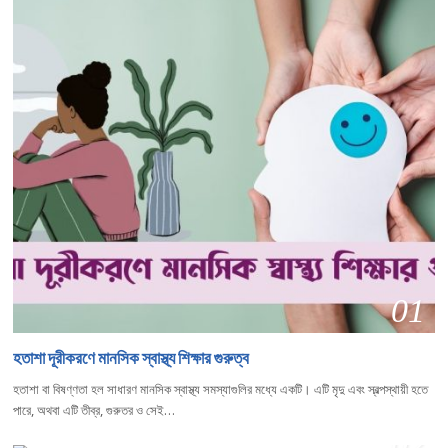
01
হতাশা দূরীকরণে মানসিক স্বাস্থ্য শিক্ষার গুরুত্ব
হতাশা বা বিষণ্ণতা হল সাধারণ মানসিক স্বাস্থ্য সমস্যাগুলির মধ্যে একটি। এটি মৃদু এবং স্বল্পস্থায়ী হতে
পারে, অথবা এটি তীব্র, গুরুতর ও সেই…
02