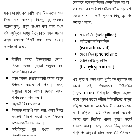
ক্লেফটে মনোঅ্যামিনের মেটাবলিজম হয় না।
যার ফলে এর পরিমাণ সাইন্যাপটিক ক্লেফটে
সকল মানুষই কম বেশি সময় বিষন্নতার মধ্য
বজায় থাকে। এই গ্রুপের কিছু ড্রাগের
দিয়ে পার করেন। কিন্তু চূড়ান্তভাবে
উদাহরণ হচ্ছে,
হতাশাগ্রস্থ মানুষ তখনই বলা যাবে যখন
ওই ব্যক্তির মধ্যে নিম্নোক্ত লক্ষণ গুলোর
সেলেগিলিন (selegiline)
মধ্যে কমপক্ষে তিনটি লক্ষণ দেখা যাবে।
আইসোকার্বোঅক্সাজিড
লক্ষণগুলো হচ্ছে,
(isocarboxazid)
ফেনেলজিন (phenelzine)
দীর্ঘদিন যাবত হীনমন্যতায় ভোগা,
ট্রানিলসাইপ্রোমাইন
নিজের ভেতর শূন্যতা অনুভব করা
(tranylcypromine)
অথবা বিষন্ন থাকা।
কোন আনন্দ উপভোগকারী কাজে আনন্দ
এই গ্রুপের ঔষধ গুলো খুবই কম ব্যবহৃত হয়
উপভোগ করতে না পারা। যেমন,
কারণ এই ঔষধগুলো টাইরামিন
বন্ধুদের সাথে আড্ডা দেওয়া অথবা
(Tyramine) উপস্থিত খাদ্য সমূহের
শখের কোন কাজ করা।
সাথে গ্রহণ করলে শরীরে টাইরামিনের মাত্রা
সহজেই বিরক্ত হওয়া।
বাড়িয়ে দেয় যা আকস্মিক উচ্চ রক্তচাপের
নিজেকে অপরাধী মনে করা, কোন বিষয়ে
সাথে জড়িত। এই ঔষধ গুলো ব্যবহার
সহজেই নিরাশ হওয়া এবং নিজেকে
করতে হলে নিয়মিত খাদ্য গ্রহণে সতর্ক
অপ্রয়োজনীয় মনে করা।
থাকতে হবে। এছাড়া এদের কিছু সাধারন
অতিরিক্ত ঘুম হওয়া অথবা
পার্শ্ব প্রতিক্রিয়া আছে যেমন বমি বমি ভাব,
নিদ্রাহীনতায় ভোগা।