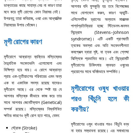
ডাক্তারের কাছে সাহায্য নেয় না কারণ তারা
আপনার যদি ফুসকুড়ি হয় তবে বিশেষজ্ঞের
মনে করে মৃগী রোগের কোন নিরাময় নেই।
সাথে যোগাযোগ করুন, কারণ অ্যান্টি-
উপরন্তু তারা কবিরাজ, ওঝা এবং আধ্যাত্মিক
এপিলেপটিক ড্রাগের অন্যতম মারাত্মক
নিরাময়ের উপায় খোঁজেন।
পার্শ্বপ্রতিক্রিয়া হচ্ছে স্টিভেনস-জনসন
সিন্ড্রোম (Stevens–Johnson
syndrome)। এটি একটি প্রাণঘাতী
মৃগী রোগের কারণ
ত্বকের অবস্থা এবং অতি সংবেদনশীলতা
কমপ্লেক্স দ্বারা সৃষ্ট, যা ত্বক এবং শ্লেষ্মা
মৃগীরোগে আক্রান্ত ব্যক্তির মস্তিষ্কের
ঝিল্লিকে প্রভাবিত করে। এই সিন্ড্রোমটি
বৈদ্যুতিক সংকেতগুলি এলোমেলো এবং
মৃগীরোগের চিকিৎসায় ব্যবহৃত ওষুধের
বিক্ষিপ্ত হয়ে যায়। এ রোগে আক্রান্ত
প্রয়োগের সাথে ঘনিষ্ঠভাবে সম্পর্কিত।
প্রায় এক-তৃতীয়াংশের পরিবারের এমন অন্য
এক বা একাধিক সদস্য রয়েছে যাদেরও
মৃগীরোগের ওষুধ খাওয়ার
মৃগীরোগ আছে। এর থেকে স্পষ্ট হয় যে
আপনার মস্তিষ্ক কীভাবে কাজ করে তার
পরও খিঁচুনি হলে কী
সাথে আপনার জেনেটিক্যাল (Genetical)
করণীয়?
সম্পর্ক রয়েছে। মস্তিষ্কের নিম্নলিখিত
ক্ষতির কারণেও মৃগী রোগ হতে পারে, যেমন:
মৃগীরোগের ওষুধ খাওয়ার পরও খিঁচুনি বন্ধ
স্ট্রোক (Stroke)
না হবার সম্ভাবনা রয়েছে। এর সমাধানের