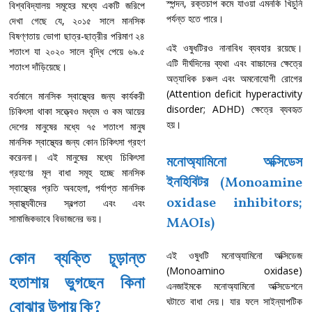
স্পন্দন, রক্তচাপ কমে যাওয়া এমনকি খিচুনি
বিশ্ববিদ্যালয় সমূহের মধ্যে একটি জরিপে
পর্যন্ত হতে পারে।
দেখা গেছে যে, ২০১৫ সালে মানসিক
বিষণ্ণতায় ভোগা ছাত্র-ছাত্রীর পরিমাণ ২৪
এই ওষুধটিরও নানাবিধ ব্যবহার রয়েছে।
শতাংশ যা ২০২০ সালে বৃদ্ধি পেয়ে ৬৯.৫
এটি দীর্ঘদিনের ব্যথা এবং বাচ্চাদের ক্ষেত্রে
শতাংশ দাঁড়িয়েছে।
অত্যাধিক চঞ্চল এবং অমনোযোগী রোগের
(Attention deficit hyperactivity
বর্তমানে মানসিক স্বাস্থ্যের জন্য কার্যকরী
disorder; ADHD) ক্ষেত্রে ব্যবহৃত
চিকিৎসা থাকা সত্ত্বেও মধ্যম ও কম আয়ের
হয়।
দেশের মানুষের মধ্যে ৭৫ শতাংশ মানুষ
মানসিক স্বাস্থ্যের জন্য কোন চিকিৎসা গ্রহণ
করেননা। এই মানুষের মধ্যে চিকিৎসা
মনোঅ্যামিনো অক্সিডেস
গ্রহণের মূল বাধা সমূহ হচ্ছে মানসিক
ইনহিবিটর (Monoamine
স্বাস্থ্যের প্রতি অবহেলা, পর্যাপ্ত মানসিক
oxidase inhibitors;
স্বাস্থ্যবীদের স্বল্পতা এবং এবং
সামাজিকভাবে বিভাজনের ভয়।
MAOIs)
কোন ব্যক্তি চূড়ান্ত
এই ওষুধটি মনোঅ্যামিনো অক্সিডেজ
(Monoamino oxidase)
হতাশায় ভুগছেন কিনা
এনজাইমকে মনোঅ্যামিনো অক্সিডেশনে
ঘটাতে বাধা দেয়। যার ফলে সাইন্যাপটিক
বোঝার উপায় কি?