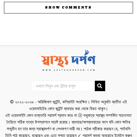
SHOW COMMENTS
© ২০২২-২০২৬ - অরিজিনাল কন্টেন্ট, কপিরাইট সংরক্ষিত। লিখিত অনুমতি ব্যতীত এই
ওয়েবসাইটের কোন কন্টেন্ট ব্যবহার করা থেকে বিরত থাকুন।
এই ওয়েবসাইট কোন ডাক্তারি পরামর্শ প্রদান করে না ⓧ শুধুমাত্র স্বাস্থ্য সম্পর্কিত সচেতনতা
তৈরিতে সঠিক তথ্যে উপস্থাপনে সচেষ্ট রয়েছে। ব্যবহার/অপব্যবহারের ফলে যদি কোন ক্ষতির
সম্মুখীন হন তার জন্য স্বাস্থ্যদর্পণ বা লেখকগণ দায়ী নয়। পাঠক স্বীকার করছেন যে, শর্তাবলি
তিনি পাঠ করেছেন, বুঝেছেন এবং এতে সম্মত হয়েছেন ✓ পরামর্শ অথবা অনুরোধে
ইমেইল করুন