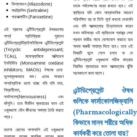
ভিলাযোডন (Vilazodone)
তাকে পর্যবেক্ষণের মধ্যে রাখতে হবে। ওই
সারট্রালিন (Sertraline)
ব্যক্তির যদি কোন অস্বাভাবিক আচরণ
পারঅক্সাটিন (Paroxetine)
পরিলক্ষিত হয় যা তিনি পূর্বে কখনো দেখাননি
এবং যদি আত্মহত্যার চিন্তাভাবনা করেন
এই গ্রুপের এন্টিডিপ্রেসেন্ট ঔষধগুলোর
তখন অবিলম্বে ওই ব্যক্তিকে স্বাস্থ্য সেবা
পার্শ্ব প্রতিক্রিয়া পুরাতন
প্রধান কারীর সাথে যোগাযোগ করাতে হবে
এন্টিডিপ্রেসেন্টট্রাইসাইক্লিক এন্টিডিপ্রেসেন্ট
অথবা জরুরী সাহায্য দিতে হবে। তবে এই
(Tricyclic antidepressant;
বিষয়টি ভুলে গেলে চলবে না যে
TCAs), মনোঅ্যামিনো অক্সিডেস
এন্টিডিপ্রেসেন্ট ওষুধগুলো সঠিক মাত্রায়
ইনহিবিটর (Monoamine oxidase
নিয়মিত ব্যবহারের ফলে আত্মহত্যার ঝুঁকি
inhibitors; MAOIs) ঔষধের চেয়ে
অনেকাংশে কমে আসে।
তুলনামূলকভাবে কম। এদের সাধারণ
পার্শ্বপ্রতিক গুলো হচ্ছে বমি বমি ভাব,
এন্টডিপ্রেসেন্ট ঔষধ
নিদ্রাহীনতা,
নার্ভাসনেস(Nervousness) এবং
গুলিকে ফার্মাকোলজিক্যালি
কাঁপুনি। তবে দীর্ঘদিন ব্যবহারের ফলে এই
ওষুধগুলো যৌন জীবনের সমস্যা তৈরি করতে
(Pharmacologically
পারে।
কিভাবে মানব শরীরে অধিক
হতাশা রোগের পাশাপাশি এই ওষুধগুলো
কার্যকরী করে তোলা যায়?
অন্যান্য অনেক মানসিক রোগের জন্য