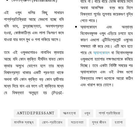
যাবে না। ধীরে ধীরে ডোজ কমিয়ে দিলে
অথবা আকস্মিক বন্ধ করে দিলে
এই ওষুধ গুলির কিছু সাধারন
বিষন্নতা পূর্বের তুলনায় কয়েকগুণ বৃদ্ধি
পার্শ্বপ্রতিক্রিয়া আছে যেগুলো হচ্ছে বমি
পেতে পারে।
বমি ভাব, তন্দ্রাচ্ছন্নতা, অবসাদগ্রস্ত
অ্যালকোহল এবং অন্যান্য
হওয়া, কোষ্ঠকাঠিন্য এবং লালা নিঃসরণ কমে
বিনোদনমূলক ওষুধ এড়িয়ে চলতে হবে
যাওয়া যার ফলে মুখ ও গলা শুকিয়ে আসে।
কারণ এগুলো এন্টিডিপ্রেসেন্ট ওষুধের
সক্ষমতা নষ্ট করে দেয়। এটি মনে হতে
তবে এই ওষুধগুলোরও নানাবিধ ব্যবহার
পারে যে
অ্যালকোহল
বা বিনোদনমূলক
আছে যদি কোন ব্যক্তি দীর্ঘদিন যাবত কোন
ওষুধগুলো হতাশার লক্ষণগুলোকে কমিয়ে
দিচ্ছে। তবে একটা নির্দিষ্ট সময়ের পর
ব্যথার অসুখে ভোগেন হলে তার মধ্যে
অ্যালকোহল এবং ওই ঔষধ গুলো
বিষাদগ্রস্ত থাকার একটি প্রবণতা থাকে
বিষন্নতার লক্ষণ গুলোকে আরো কঠিন
অথবা যদি কোন ব্যক্তি বড় কোন দুর্ঘটনার
এবং খারাপ করে তোলে।
মধ্যে দিয়ে যান এর ফলে ওই ব্যক্তির মধ্যে
যে বিষন্নতা অনুভূত হয় (Post-
ANTIDEPRESSANT
আত্মহত্যা
ওষুধ
পার্শ্ব প্রতিক্রিয়া
মানসিক স্বাস্থ্য
রোগ-প্রতিরোধ
সচেতনতা
সুস্থ জীবন
হতাশা