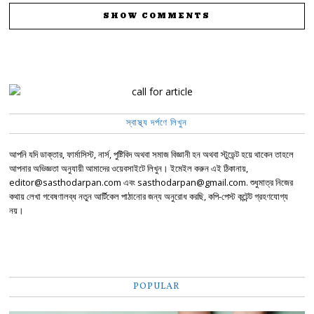
SHOW COMMENTS
স্বাস্থ্য দর্পণে লিখুন
আপনি যদি ডাক্তার, ফার্মাসিস্ট, নার্স, পুষ্টিবিদ অথবা সমাজ বিজ্ঞানী হন অথবা স্টুডেন্ট হয়ে থাকেন তাহলে
আপনার অভিজ্ঞতা অনুযায়ী আমাদের ওয়েবসাইটে লিখুন। ইমেইল করুন এই ঠিকানায়,
editor@sasthodarpan.com এবং sasthodarpan@gmail.com. শুধুমাত্র নিজের
কথায় লেখা গবেষণালব্ধ নতুন আর্টিকেল পাঠানোর জন্য অনুরোধ করছি, কপি-পেস্ট কন্টেন্ট গ্রহণযোগ্য
নয়।
POPULAR