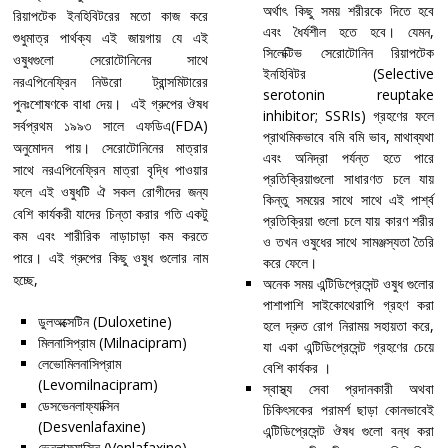
অর্থাৎ কিছু সময় শরীরকে দিতে হবে
রিয়াপটেক ইনহিবিটরের মতো কাজ করে
এবং ধৈর্যশীল হতে হবে। যেমন,
শুধুমাত্র পার্থক্য এই জায়গায় যে এই
সিলেক্টিভ সেরোটোনিন রিয়াপটেক
ওষুধগুলো সেরোটোনিনের সাথে
ইনহিবিটর (Selective
নরএপিনেফ্রিন নিউরো ট্রান্সমিটারের
serotonin reuptake
পুনঃশোষণকে বাধা দেয়। এই গ্রুপের ঔষধ
inhibitor; SSRIs) গ্রহণের ফলে
সর্বপ্রথম ১৯৯৩ সালে এফডিএ(FDA)
প্রাথমিকভাবে বমি বমি ভাব, মাথাব্যথা
অনুমোদন পায়। সেরোটোনিনের মাত্রার
এবং অনিদ্রা পর্যন্ত হতে পারে
সাথে নরএপিনেফ্রিন মাত্রা বৃদ্ধি পাওয়ার
প্রতিক্রিয়াগুলো সাধারণত চলে যায়
ফলে এই ওষুধটি ঐ সকল রোগীদের জন্য
কিন্তু সময়ের সাথে সাথে এই পার্শ্ব
বেশি কার্যকরী যাদের চিন্তা করার গতি একটু
প্রতিক্রিয়া গুলো চলে যায় কারণ শরীর
কম এবং শারীরিক নাড়াচাড়া কম করতে
ও তখন ওষুধের সাথে সামঞ্জস্যতা তৈরি
পারে। এই গ্রুপের কিছু ওষুধ গুলোর নাম
করে ফেলে।
হচ্ছে,
অনেক সময় এন্টিডিপ্রেসেন্ট ওষুধ গুলোর
পাশাপাশি সাইকোথেরাপি গ্রহণ করা
ডুলঅক্সেটিন (Duloxetine)
হলে দ্রুত রোগ নিরাময় সহায়তা করে,
মিলনাসিপ্রাম (Milnacipram)
যা একা এন্টিডিপ্রেসেন্ট গ্রহণের চেয়ে
লেভোমিলনাসিপ্রাম
বেশি কার্যকর ।
(Levomilnacipram)
স্বাস্থ্য সেবা প্রদানকারী অথবা
ডেসভেনলাফ্যাক্সিন
চিকিৎসকের পরামর্শ ছাড়া কোনভাবেই
(Desvenlafaxine)
এন্টিডিপ্রেসেন্ট ঔষধ গুলো বন্ধ করা
ভেনলাফ্যাক্সিন (Venlafaxine)