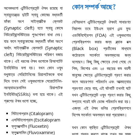
কোন সম্পর্ক আছে?
অনেকগুলো এন্টিডিপ্রেসেন্ট ঔষধ রয়েছে যা
স্নায়ুতন্ত্রের দুইটি স্নায়ু কোষের মধ্যবর্তী
ফাঁকা অংশ সাইন্যাক্টিক ক্লেফট
বেশিরভাগ এন্টিডিপ্রেসেন্ট ঔষধই সাধারণত
(Synaptic cleft) হতে স্নায়ু কোষে
নিরাপদ তবে ইউএস ড্রাগ এন্ড ফুড
নিউরোট্রান্সমিটারের পুনঃশোষণ বাধা দেয়।
এডমিনিস্ট্রেশন (FDA) এই ওষুধগুলোর
যার ফলে স্নায়ুকোষের মধ্যবর্তী ফাঁকা অংশে
প্রেসক্রিপশন করার জন্য ব্ল্যাক বক্স
অর্থাৎ সাইন্যাক্টিক ক্লেফটে (Synaptic
(Black box) প্রতীকের মাধ্যমে
cleft) নিউরোট্রান্সমিটারের পরিমাণ বজায়
কঠোরতম সতর্কতা অবলম্বনের জন্য
থাকে। এই ধরনের ঔষধ গুলোকে রিআপটেট
বলেছেন। কিছু কিছু ক্ষেত্রে দেখা গেছে যে
ইনহিবিটার বলা হয়। যখন কোন ওষুধ
শিশু, কিশোর এবং ২৫ বছরের কম বয়সী
শুধুমাত্র সেরিটোনিনের রিয়াপটেককে বাধা
মানুষের ক্ষেত্রে এন্টডিপ্রেসেন্ট গ্রহণ করার
দিবে তখন সেই ওষুধগুলোকে সেরোটোনিন-
ফলে আচরণগত পরিবর্তন এবং আত্মহত্যার
নরঅ্যাডরেনালিন রিয়াপটেক
প্রবণতা বেড়ে যায়, এই ঘটনাটি তখনই ঘটে
ইনহিবিটর(SSRIs) বলা হয়ে থাকে। এই
যখন এন্টিডিপ্রেসেন্ট ওষুধ গ্রহণ করার কিছু
গ্রুপের ঔষধ গুলো হচ্ছে,
সপ্তাহ পরেই যদি ডোজ পরিবর্তন করা হয়।
এজন্য এই ঔষধ গুলির প্রেসক্রিপশনে
সিটালোপ্রাম (Citalopram)
বিশেষ সতর্কতা অবলম্বন করা প্রয়োজন।
এসসিটালোপ্রাম (Escitalopram
ফ্লুঅক্সেটিন (Fluoxetin)
যখন কোন ব্যক্তি এন্টিডিপ্রেসেন্ট ঔষধ
ফ্লুভক্সামিন (Fluvoxamine)
গুলো গ্রহন করতে থাকে তখন সব সময়