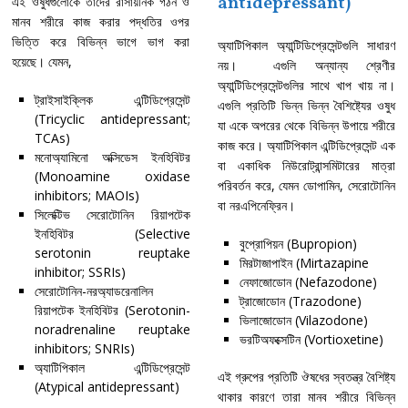
antidepressant)
এই ওষুধগুলোকে তাদের রাসায়নিক গঠন ও
মানব শরীরে কাজ করার পদ্ধতির ওপর
ভিত্তি করে বিভিন্ন ভাগে ভাগ করা
অ্যাটিপিকাল অ্যান্টিডিপ্রেসেন্টগুলি সাধারণ
হয়েছে। যেমন,
নয়। এগুলি অন্যান্য শ্রেণীর
অ্যান্টিডিপ্রেসেন্টগুলির সাথে খাপ খায় না।
ট্রাইসাইক্লিক এন্টিডিপ্রেসেন্ট
এগুলি প্রতিটি ভিন্ন ভিন্ন বৈশিষ্ট্যের ওষুধ
(Tricyclic antidepressant;
যা একে অপরের থেকে বিভিন্ন উপায়ে শরীরে
TCAs)
কাজ করে। অ্যাটিপিকাল এন্টিডিপ্রেসেন্ট এক
মনোঅ্যামিনো অক্সিডেস ইনহিবিটর
বা একাধিক নিউরোট্রান্সমিটারের মাত্রা
(Monoamine oxidase
পরিবর্তন করে, যেমন ডোপামিন, সেরোটোনিন
inhibitors; MAOIs)
বা নরএপিনেফ্রিন।
সিলেক্টিভ সেরোটোনিন রিয়াপটেক
ইনহিবিটর (Selective
বুপ্রোপিয়ন (Bupropion)
serotonin reuptake
মিরটাজাপাইন (Mirtazapine
inhibitor; SSRIs)
নেফাজোডোন (Nefazodone)
সেরোটোনিন-নরঅ্যাডরেনালিন
ট্রাজোডোন (Trazodone)
রিয়াপটেক ইনহিবিটর (Serotonin-
ভিলাজোডোন (Vilazodone)
noradrenaline reuptake
ভরটিঅফক্সেটিন (Vortioxetine)
inhibitors; SNRIs)
অ্যাটিপিকাল এন্টিডিপ্রেসেন্ট
এই গ্রুপের প্রতিটি ঔষধের স্বতন্ত্র বৈশিষ্ট্য
(Atypical antidepressant)
থাকার কারণে তারা মানব শরীরে বিভিন্ন