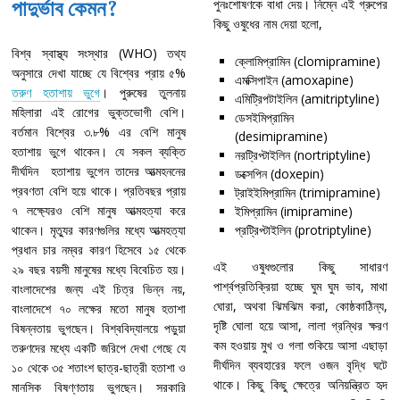
পাদুর্ভাব কেমন?
পুনঃশোষণকে বাধা দেয়। নিম্নে এই গ্রুপের
কিছু ওষুধের নাম দেয়া হলো,
বিশ্ব স্বাস্থ্য সংস্থার (WHO) তথ্য
ক্লোমিপ্রামিন (clomipramine)
অনুসারে দেখা যাচ্ছে যে বিশ্বের প্রায় ৫%
এমক্সিপাইন (amoxapine)
তরুণ হতাশায় ভুগে
। পুরুষের তুলনায়
এমিট্রিপটাইলিন (amitriptyline)
মহিলারা এই রোগের ভুক্তভোগী বেশি।
ডেসইমিপ্রামিন
বর্তমান বিশ্বের ৩.৮% এর বেশি মানুষ
(desimipramine)
হতাশায় ভুগে থাকেন। যে সকল ব্যক্তি
নরট্রিপ্টাইলিন (nortriptyline)
দীর্ঘদিন হতাশায় ভুগেন তাদের আত্মহননের
ডক্সেপিন (doxepin)
প্রবণতা বেশি হয়ে থাকে। প্রতিবছর প্রায়
ট্রাইইমিপ্রামিন (trimipramine)
৭ লক্ষ্যেরও বেশি মানুষ আত্মহত্যা করে
ইমিপ্রামিন (imipramine)
থাকেন। মৃত্যুর কারণগুলির মধ্যে আত্মহত্যা
প্রট্রিপ্টাইলিন (protriptyline)
প্রধান চার নম্বর কারণ হিসেবে ১৫ থেকে
এই ওষুধগুলোর কিছু সাধারণ
২৯ বছর বয়সী মানুষের মধ্যে বিবেচিত হয়।
পার্শ্বপ্রতিক্রিয়া হচ্ছে ঘুম ঘুম ভাব, মাথা
বাংলাদেশের জন্য এই চিত্র ভিন্ন নয়,
ঘোরা, অথবা ঝিমঝিম করা, কোষ্ঠকাঠিন্য,
বাংলাদেশে ৭০ লক্ষের মতো মানুষ হতাশা
দৃষ্টি ঘোলা হয়ে আসা, লালা গ্রন্থির ক্ষরণ
বিষন্নতায় ভুগছেন। বিশ্ববিদ্যালয়ে পড়ুয়া
কম হওয়ায় মুখ ও গলা শুকিয়ে আসা এছাড়া
তরুণদের মধ্যে একটি জরিপে দেখা গেছে যে
দীর্ঘদিন ব্যবহারের ফলে ওজন বৃদ্ধি ঘটে
১০ থেকে ৩৫ শতাংশ ছাত্র-ছাত্রী হতাশা ও
থাকে। কিছু কিছু ক্ষেত্রে অনিয়ন্ত্রিত হৃদ
মানসিক বিষণ্ণতায় ভুগছেন। সরকারি