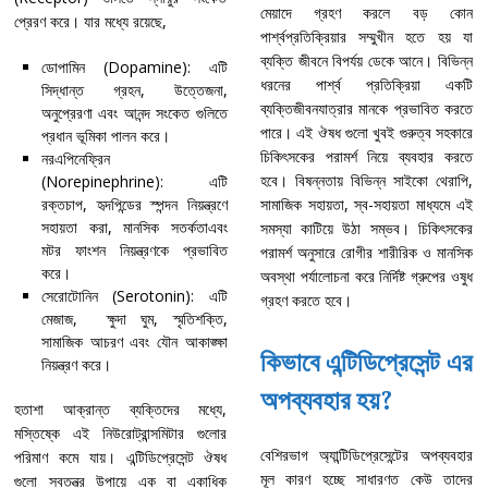
মেয়াদে গ্রহণ করলে বড় কোন
প্রেরণ করে। যার মধ্যে রয়েছে,
পার্শ্বপ্রতিক্রিয়ার সম্মুখীন হতে হয় যা
ব্যক্তি জীবনে বিপর্যয় ডেকে আনে। বিভিন্ন
ডোপামিন (Dopamine): এটি
ধরনের পার্শ্ব প্রতিক্রিয়া একটি
সিদ্ধান্ত গ্রহন, উত্তেজনা,
ব্যক্তিজীবনযাত্রার মানকে প্রভাবিত করতে
অনুপ্রেরণা এবং আনন্দ সংকেত গুলিতে
পারে। এই ঔষধ গুলো খুবই গুরুত্ব সহকারে
প্রধান ভূমিকা পালন করে।
চিকিৎসকের পরামর্শ নিয়ে ব্যবহার করতে
নরএপিনেফ্রিন
হবে। বিষন্নতায় বিভিন্ন সাইকো থেরাপি,
(Norepinephrine): এটি
রক্তচাপ, হৃদপিন্ডের স্পন্দন নিয়ন্ত্রণে
সামাজিক সহায়তা, স্ব-সহায়তা মাধ্যমে এই
সহায়তা করা, মানসিক সতর্কতাএবং
সমস্যা কাটিয়ে উঠা সম্ভব। চিকিৎসকের
মটর ফাংশন নিয়ন্ত্রণকে প্রভাবিত
পরামর্শ অনুসারে রোগীর শারীরিক ও মানসিক
করে।
অবস্থা পর্যালোচনা করে নির্দিষ্ট গ্রুপের ওষুধ
সেরোটোনিন (Serotonin): এটি
গ্রহণ করতে হবে।
মেজাজ, ক্ষুদা ঘুম, স্মৃতিশক্তি,
সামাজিক আচরণ এবং যৌন আকাঙ্ক্ষা
কিভাবে এন্টিডিপ্রেসেন্ট এর
নিয়ন্ত্রণ করে।
অপব্যবহার হয়?
হতাশা আক্রান্ত ব্যক্তিদের মধ্যে,
মস্তিষ্কে এই নিউরোট্রান্সমিটার গুলোর
বেশিরভাগ অ্যান্টিডিপ্রেসেন্টের অপব্যবহার
পরিমাণ কমে যায়। এন্টিডিপ্রেসেন্ট ঔষধ
মূল কারণ হচ্ছে সাধারণত কেউ তাদের
গুলো স্বতন্ত্র উপায়ে এক বা একাধিক