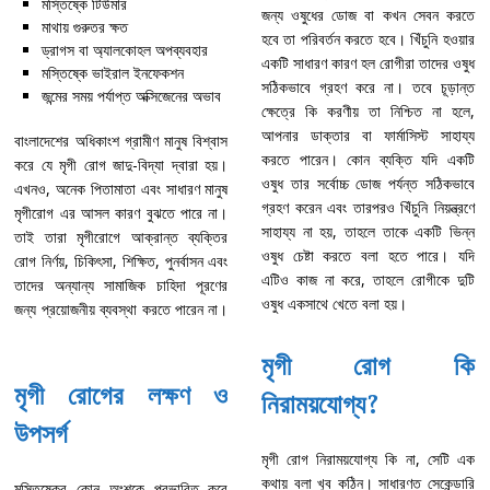
মস্তিষ্কে টিউমার
জন্য ওষুধের ডোজ বা কখন সেবন করতে
মাথায় গুরুতর ক্ষত
হবে তা পরিবর্তন করতে হবে। খিঁচুনি হওয়ার
ড্রাগস বা অ্যালকোহল অপব্যবহার
একটি সাধারণ কারণ হল রোগীরা তাদের ওষুধ
মস্তিষ্কে ভাইরাল ইনফেকশন
সঠিকভাবে গ্রহণ করে না। তবে চূড়ান্ত
জন্মের সময় পর্যাপ্ত অক্সিজেনের অভাব
ক্ষেত্রে কি করণীয় তা নিশ্চিত না হলে,
আপনার ডাক্তার বা ফার্মাসিস্ট সাহায্য
বাংলাদেশের অধিকাংশ গ্রামীণ মানুষ বিশ্বাস
করতে পারেন। কোন ব্যক্তি যদি একটি
করে যে মৃগী রোগ জাদু-বিদ্যা দ্বারা হয়।
ওষুধ তার সর্বোচ্চ ডোজ পর্যন্ত সঠিকভাবে
এখনও, অনেক পিতামাতা এবং সাধারণ মানুষ
গ্রহণ করেন এবং তারপরও খিঁচুনি নিয়ন্ত্রণে
মৃগীরোগ এর আসল কারণ বুঝতে পারে না।
সাহায্য না হয়, তাহলে তাকে একটি ভিন্ন
তাই তারা মৃগীরোগে আক্রান্ত ব্যক্তির
ওষুধ চেষ্টা করতে বলা হতে পারে। যদি
রোগ নির্ণয়, চিকিৎসা, শিক্ষিত, পুনর্বাসন এবং
এটিও কাজ না করে, তাহলে রোগীকে দুটি
তাদের অন্যান্য সামাজিক চাহিদা পূরণের
ওষুধ একসাথে খেতে বলা হয়।
জন্য প্রয়োজনীয় ব্যবস্থা করতে পারেন না।
মৃগী রোগ কি
মৃগী রোগের লক্ষণ ও
নিরাময়যোগ্য?
উপসর্গ
মৃগী রোগ নিরাময়যোগ্য কি না, সেটি এক
কথায় বলা খুব কঠিন। সাধারণত সেকেন্ডারি
মস্তিষ্কের কোন অংশকে প্রভাবিত করে