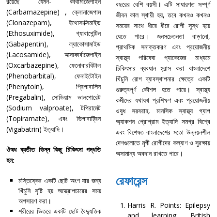
রয়েছে যেমন- কার্বামাজেপাইন
বছরের বেশি বয়সী। এটি সাধারণত সম্পূর্ণ
(Carbamazepine) , ক্লোনাজেপাম
জীবন কাল স্থায়ী হয়, তবে কখনও কখনও
(Clonazepam), ইথোসাক্সিমাইড
সময়ের সাথে ধীরে ধীরে রোগী সুস্থ হয়ে
(Ethosuximide), গ্যাবাপেন্টিন
যেতে পারে। জনসচেতনতা বাড়ানো,
(Gabapentin), ল্যাকোসামাইড
প্রাথমিক সনাক্তকরণ এবং প্রয়োজনীয়
(Lacosamide), অক্সাকার্বাজেপাইন
স্বাস্থ্য পরিষেবা প্যাকেজের মাধ্যমে
(Oxcarbazepine), ফেনোবারবিটাল
চিকিৎসার ব্যবধান হ্রাস করা বাংলাদেশে
(Phenobarbital), ফেনাইটোইন
খিঁচুনি রোগ ব্যাবস্থাপনার ক্ষেত্রে একটি
(Phenytoin), প্রিগাবালিন
গুরুত্বপূর্ণ কৌশল হতে পারে। স্বাস্থ্য
(Pregabalin), সোডিয়াম ভালপোরেট
কর্মীদের যথাযথ প্রশিক্ষণ এবং প্রয়োজনীয়
(Sodium valproate), টপিরামেট
ওষুধ সরবরাহ, মানসিক স্বাস্থ্য গ্যাপ
(Topiramate), এবং ভিগাবাট্রিন
অ্যাকশন প্রোগ্রাম ইত্যাদি সমগ্র বিশ্বে
(Vigabatrin) ইত্যাদি।
এবং বিশেষত বাংলাদেশের মতো উন্নয়নশীল
দেশগুলোতে মৃগী রোগীদের কল্যাণ ও সুরক্ষায়
ঔষধ ব্যতীত ভিন্ন কিছু চিকিৎসা পদ্ধতি
অসামান্য অবদান রাখতে পারে।
হল:
রেফারেন্স
মস্তিষ্কের একটি ছোট অংশ যার জন্য
খিঁচুনি সৃষ্টি হয় অস্ত্রোপচারের সময়
অপসারণ করা।
Harris R. Points: Epilepsy
শরীরের ভিতরে একটি ছোট বৈদ্যুতিক
and learning. British