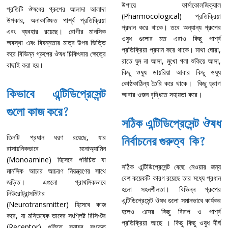
উপায়ে ফার্মাকোলজিক্যাল
প্রতিটি ঔষধের গ্রুপের আলাদা আলাদা
(Pharmocological) প্রতিক্রিয়া
উপকার, অনাকাঙ্ক্ষিত পার্শ্ব প্রতিক্রিয়া
প্রদান করে থাকে। তবে অন্যান্য গ্রুপের
এবং ব্যবহার রয়েছে। রোগীর মানসিক
ওষুধ গুলোর মত এরাও কিছু পার্শ্ব
অবস্থা এবং বিষন্নতার মাত্র উপর ভিত্তি
প্রতিক্রিয়া প্রদান করে থাকে। মাথা ঘোরা,
করে বিভিন্ন গ্রুপের ঔষধ চিকিৎসার ক্ষেত্রে
রাতে ঘুম না আসা, মুখো গলা শুকিয়ে আসা,
বাছাই করা হয়।
কিছু ওষুধ ডায়রিয়া আবার কিছু ওষুধ
কোষ্ঠকাঠিন্য তৈরি করে থাকে। কিছু ড্রাগ
কিভাবে এন্টিডিপ্রেসেন্ট
আবার ওজন বৃদ্ধিতে সহায়তা করে।
গুলো কাজ করে?
সঠিক এন্টিডিপ্রেসেন্ট ঔষধ
তিনটি প্রধান ধরণ রয়েছে, যার
নির্বাচনের গুরুত্ব কি?
রাসায়নিকভাবে মনোঅ্যামিন
(Monoamine) হিসেবে পরিচিত যা
সঠিক এন্টিডিপ্রেসেন্ট বেছে নেওয়ার জন্য
মানসিক আচার আচরণ নিয়ন্ত্রণের সাথে
বেশ কয়েকটি কারণ রয়েছে তার মধ্যে প্রধান
জড়িত। এগুলো প্রাথমিকভাবে
হলো সহনশীলতা। বিভিন্ন গ্রুপের
নিউরোট্রান্সমিটার
এন্টিডিপ্রেসেন্ট ঔষধ গুলো সমানভাবে কার্যকর
(Neurotransmitter) হিসেবে কাজ
হলেও এদের কিছু বিরূপ ও পার্শ্ব
করে, যা মস্তিষ্কে তাদের সংশ্লিষ্ট রিসিপ্টর
প্রতিক্রিয়া আছে । কিছু কিছু ওষুধ দীর্ঘ
(Receptor) গুলিতে স্নায়ুর সংকেত