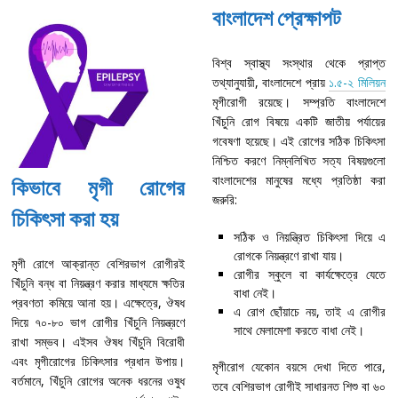
বাংলাদেশ প্রেক্ষাপট
বিশ্ব স্বাস্থ্য সংস্থার থেকে প্রাপ্ত
তথ্যানুযায়ী, বাংলাদেশে প্রায়
১.৫-২ মিলিয়ন
মৃগীরোগী রয়েছে। সম্প্রতি বাংলাদেশে
খিঁচুনি রোগ বিষয়ে একটি জাতীয় পর্যায়ের
গবেষণা হয়েছে। এই রোগের সঠিক চিকিৎসা
নিশ্চিত করণে নিম্নলিখিত সত্য বিষয়গুলো
বাংলাদেশের মানুষের মধ্যে প্রতিষ্ঠা করা
কিভাবে মৃগী রোগের
জরুরি:
চিকিৎসা করা হয়
সঠিক ও নিয়ন্ত্রিত চিকিৎসা দিয়ে এ
রোগকে নিয়ন্ত্রণে রাখা যায়।
মৃগী রোগে আক্রান্ত বেশিরভাগ রোগীরই
রোগীর স্কুলে বা কার্যক্ষেত্রে যেতে
খিঁচুনি বন্ধ বা নিয়ন্ত্রণ করার মাধ্যমে ক্ষতির
বাধা নেই।
প্রবণতা কমিয়ে আনা হয়। এক্ষেত্রে, ঔষধ
এ রোগ ছোঁয়াচে নয়, তাই এ রোগীর
দিয়ে ৭০-৮০ ভাগ রোগীর খিঁচুনি নিয়ন্ত্রণে
সাথে মেলামেশা করতে বাধা নেই।
রাখা সম্ভব। এইসব ঔষধ খিঁচুনি বিরোধী
এবং মৃগীরোগের চিকিৎসার প্রধান উপায়।
মৃগীরোগ যেকোন বয়সে দেখা দিতে পারে,
বর্তমানে, খিঁচুনি রোগের অনেক ধরনের ওষুধ
তবে বেশিরভাগ রোগীই সাধারনত শিশু বা ৬০