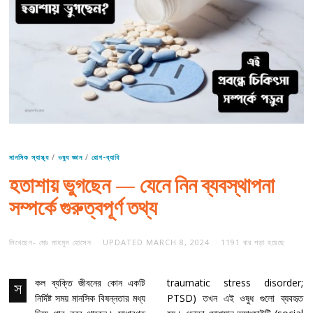
মানসিক স্বাস্থ্য
/
ওষুধ জ্ঞান
/
রোগ-ব্যাধি
হতাশায় ভুগছেন — যেনে নিন ব্যবস্থাপনা
সম্পর্কে গুরুত্বপূর্ণ তথ্য
লিখেছেন-
মোঃ মাহমুদ হোসেন
UPDATED
MARCH 8, 2024
1191 বার পড়া হয়েছে
কল ব্যক্তি জীবনের কোন একটি
traumatic stress disorder;
স
নির্দিষ্ট সময় মানসিক বিষন্নতার মধ্য
PTSD) তখন এই ওষুধ গুলো ব্যবহৃত