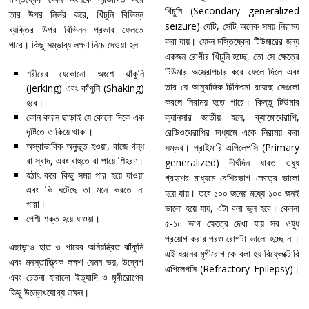
খিঁচুনি (Secondary generalized
তার উপর নির্ভর করে, খিঁচুনি বিভিন্ন
seizure) যেটি, সেটি অনেক সময় নিরাময়
ব্যক্তির উপর বিভিন্ন প্রভাব ফেলতে
করা যায়। যেমন মস্তিষ্কের টিউমারের জন্য
পারে। কিছু সম্ভাব্য লক্ষণ নিচে দেওয়া হল:
একজন রোগীর খিঁচুনি হচ্ছে, তো সে ক্ষেত্রে
টিউমার অস্ত্রোপচার করে ফেলে দিলে এবং
শরীরের যেকোনো অংশে ঝাঁকুনি
তার যে আনুষাঙ্গিক চিকিৎসা রয়েছে সেগুলো
(Jerking) এবং কাঁপুনি (Shaking)
করলে নিরাময় হতে পারে। কিন্তু টিউমার
হবে।
কোন কারন ছাড়াই যে কোনো দিকে এক
ক্যানসার জাতীয় হলে, ক্যামোথেরাপি,
দৃষ্টিতে তাকিয়ে থাকা।
রেডিওথেরাপির মাধ্যমে একে নিরাময় করা
অস্বাভাবিক অনুভূত হওয়া, বাজে গন্ধ
সম্ভব। প্রাইমারি এপিলেপসি (Primary
বা স্বাদ, এবং বাহুতে বা পায়ে শিহরণ।
generalized) দীর্ঘদিন যাবত ওষুধ
হঠাৎ করে কিছু সময় পার হয়ে যাওয়া
গ্রহণের মাধ্যমে বেশিরভাগ ক্ষেত্রে ভালো
এবং কি ঘটেছে তা মনে করতে না
হয়ে যায়। তবে ১০০ জনের মধ্যে ১০০ জনই
পারা।
ভালো হয়ে যায়, এটা বলা ভুল হবে। কেননা
পেশী শক্ত হয়ে যাওয়া।
৫-১০ ভাগ ক্ষেত্রে দেখা যায় সব ওষুধ
প্রয়োগ করার পরও রোগটা ভালো হচ্ছে না।
এছাড়াও হাত ও পায়ের অনিয়ন্ত্রিত ঝাঁকুনি
এই ধরনের মৃগীরোগ কে বলা হয় রিফ্লেক্টোরি
এবং মনস্তাত্ত্বিক লক্ষণ যেমন ভয়, উদ্বেগ
এপিলেপসি (Refractory Epilepsy)।
এবং চেতনা হারানো ইত্যাদি ও মৃগীরোগের
কিছু উল্লেখযোগ্য লক্ষন।