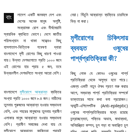
লাদেশ একটি জনবহুল দেশ এবং
নেয়া। খিঁচুনি আক্রান্ত ব্যক্তির চারদিকে
বাং
দেশের অনেক মানুষ অপুষ্টি,
ভিড় না করা।
সংক্রামক রোগ এবং দীর্ঘমেয়াদি
স্নায়বিক ব্যাধিতে ভোগে। দেশে জাতীয়
মৃগীরোগের চিকিৎসায়
পরিসংখ্যান না থাকা সত্ত্বেও কিছু
ব্যবহৃত ওষুধের
হাসপাতাল-ভিত্তিক গবেষণা দ্বারা
বাংলাদেশে মৃগী রোগের কিছু ধারণা পাওয়া
পার্শ্বপ্রতিক্রিয়া কী?
যায়। উন্নত দেশগুলোতে প্রতি ১০০০ জনে
এই রোগের হার প্রায় ৫ জন, তবে
উন্নয়নশীল দেশগুলিতে সংখ্যা আরো বেশি।
কিছু লোক যে কোনও ওষুধের পার্শ্ব
প্রতিক্রিয়া থেকে অসুস্থ হতে পারে।
এজন্য একটি নতুন ঔষধ গ্রহণ শুরু করার
বাংলাদেশে
মৃগীরোগে আক্রান্ত
ব্যক্তির
আগে, সম্ভাব্য পার্শ্ব প্রতিক্রিয়া সম্পর্কে
সংখ্যা প্রতি ১০০০ জনে ৮.৪ জন। নারীদের
ডাক্তারের সাথে কথা বলা প্রয়োজন।
তুলনায় পুরুষদের আক্রান্ত হওয়ার সম্ভাবনা
অ্যান্টি-এপিলেপটিক (Anti-epileptic)
বেশি, এবং শহরের মানুষদের তুলনায় গ্রামীণ
ওষুধের পার্শ্বপ্রতিক্রিয়ার মধ্যে রয়েছে
এলাকার মানুষ আক্রান্ত হওয়ার সম্ভাবনা
তন্দ্রাচ্ছন্নতা, শক্তির অভাব, মাথাব্যথা,
বেশি। গ্রামীণ সমাজের দেখা যায় যে
অনিয়ন্ত্রিত কম্পন, চুল পড়া বা অবাঞ্ছিত চুল
মৃগীরোগে আক্রান্ত ব্যক্তিরা প্রায়ই
বৃদ্ধি, ফোলা মাড়ি, ফুসকুড়ি ইত্যাদি।