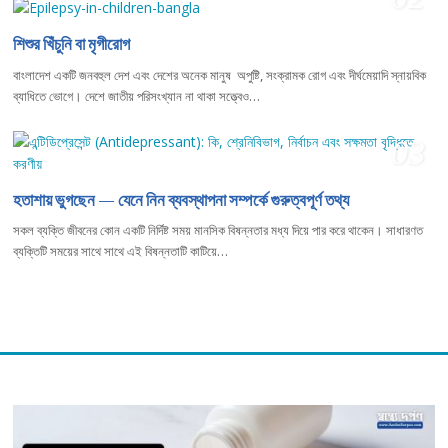
শিশুর খিঁচুনি বা মৃগীরোগ
বাংলাদেশ একটি জনবহুল দেশ এবং দেশের অনেক মানুষ অপুষ্টি, সংক্রামক রোগ এবং দীর্ঘমেয়াদি স্নায়বিক
ব্যাধিতে ভোগে। দেশে জাতীয় পরিসংখ্যান না থাকা সত্ত্বেও…
03
হতাশায় ভুগছেন — যেনে নিন ব্যবস্থাপনা সম্পর্কে গুরুত্বপূর্ণ তথ্য
সকল ব্যক্তি জীবনের কোন একটি নির্দিষ্ট সময় মানসিক বিষন্নতার মধ্য দিয়ে পার করে থাকেন। সাধারণত
ব্যক্তিটি সময়ের সাথে সাথে এই বিষন্নতাটি কাটিয়ে…