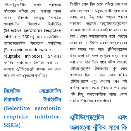
নির্ধারিত ডোজ নিজ থেকে বাড়িয়ে দেয় যখন
নিউরোট্রান্সমিটার গুলোর প্রাপ্যতা
তারা মনে করে যে ওষুধটি যথেষ্ট দ্রুত কাজ
মস্তিষ্কে বাড়িয়ে দেয়। হতাশায় প্রথম
করছে না। কিছু লোক ওষুধের প্রভাব
সারির চিকিৎসার ক্ষেত্রে, সিলেক্টিভ
বাড়ানোর প্রয়াসে অ্যান্টিডিপ্রেসেন্টসকে
সেরোটোনিন রিয়াপটেক ইনহিবিটর
অন্যান্য পদার্থের সাথে একত্রিত করে সেবন
(Selective serotonin reuptake
করে , যেমন অ্যালকোহলের সাথে একত্রে
inhibitor; SSRIs) এবং সেরোটোনিন-
সেবন করা । দীর্ঘদিন এরকম অপব্যবহারের
নরঅ্যাডরেনালিন রিয়াপটেক ইনহিবিটর
ফলে সময়ের সাথে সাথে এন্টিডিপ্রেসেন্টস
(Serotonin-noradrenaline
ঔষধ গুলো ওই সকল ব্যক্তির মধ্যে কাজ
reuptake inhibitors; SNRIs)
করা বন্ধ করে দিতে পারে যদিও তাদেরই
সর্বাধিক সাধারণভাবে নির্বাচিত করা হয়।
এন্টিডিপ্রেসেন্টস ঔষধগুলোর খুব বেশি
অন্যান্য এন্টিডিপ্রেসেন্ট ব্যবহার করা যেতে
প্রয়োজন ছিল । যখন কোন ব্যক্তি
পারে যদি এই ওষুধগুলো ব্যর্থ হয়।
এন্টিডিপ্রেসেন্ট ওষুধ নেওয়ার পরও যদি
মানসিক অবসাদ থেকে মুক্তি না পায় তখন
সিলেক্টিভ সেরোটোনিন
এটি কিছু ব্যবহারকারীকে তাদের ডোজ
রিয়াপটেক ইনহিবিটর
বাড়াতে পরিচালিত করতে পারে।
(Selective serotonin
reuptake inhibitor;
এন্টিডিপ্রেসেন্টস এবং
SSRIs)
আত্মহত্যা ঝুঁকির সাথে কি