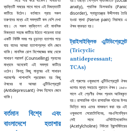
দিয়ে পার করে থাকেন। সাধারণত
হয়। এছাড়া সোশ্যাল অ্যাংজাইটি (social
ব্যক্তিটি সময়ের সাথে সাথে এই বিষন্নতাটি
anxity), প্যানিক ডিসঅর্ডার (Panic
কাটিয়ে উঠেন। বর্তমানে প্রায় সকল
disorder), স্নায়ুতন্ত্রের উদ্দীপনায় তৈরি
তরুণদের মধ্যে এই সমস্যাটি কম বেশি দেখা
হওয়া ব্যথা (Nerve pain) নিরাময়ে এ
যায়। যে সকল ব্যক্তিগণ এই মানসিক
ঔষধ ব্যবহৃত হয়।
বিষন্নতা সহজে কাটিয়ে উঠতে পারেননা তারা
একটি নির্দিষ্ট সময় পর চূড়ান্ত হতাশায় পড়ে
ট্রাইসাইক্লিক এন্টিডিপ্রেসেন্ট
যায় যাদের আমরা হতাশাগ্রস্থ বলি জেনে
(Tricyclic
থাকি। মানসিক রোগ বিশেষজ্ঞের কাছ থেকে
antidepressant;
সাধারণ পরামর্শ (Counselling) গ্রহনের
মাধ্যমে অনেকেই এই সমস্যা কাটিয়ে
TCAs)
ওঠেন। কিন্তু কিছু মানুষের এই সাধারন
পরামর্শের পাশাপাশি প্রয়োজন হয় কিছু
এই গ্রুপের ওষুধগুলো এন্টিডিপ্রেসেন্ট ঔষধ
ঔষধের যা আমরা এন্টিডিপ্রেসেন্ট
গুলোর মধ্যে সবচেয়ে পুরাতন ঔষধ। ১৯৫০
(Antidepressant) ঔষধ হিসেবে জেনে
সালে এই শ্রেণীর ঔষধ প্রথম আবিষ্কৃত
থাকি।
হয়। রাসায়নিক গঠন রাসায়নিক গঠনের উপর
ভিত্তি করে এদের নামকরণ করা হয়৷ এই
বর্তমান বিশ্বে এবং
ওষুধগুলো সেরোটোনিনের, নরএপিনেফ্রিন
সেই সাথে এসিটাইলকোলিন
বাংলাদেশে হতাশার
(Acetylcholine) নিউরো ট্রান্সমিটারের