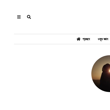
প্রচ্ছদ
ওষুধ জ্ঞান