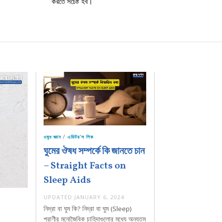
করতে সচেষ্ট হব।
ওষুধ জ্ঞান
/
এডিটর'স পিক
ঘুমের ঔষধ সম্পর্কে কি জানতে চান
– Straight Facts on
Sleep Aids
UPDATED
JANUARY 6, 2024
নিদ্রা বা ঘুম কি? নিদ্রা বা ঘুম (Sleep)
প্রাণীর মনোজৈবিক চাহিদাগুলোর মধ্যে অন্যতম