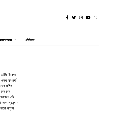
্রফেশনালস
এডিটরস
র্মেসি বিভাগে
 ঔষধ সম্পর্কে
ঔষধের সঠিক
 দিন দিন
িক্ষালব্ধ এই
ই। এবং প্রত্যাশা
 আরো সমৃদ্ধ