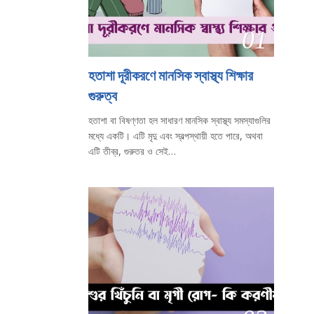
01
হতাশা দূরীকরণে মানসিক স্বাস্থ্য শিক্ষার
গুরুত্ব
হতাশা বা বিষণ্ণতা হল সাধারণ মানসিক স্বাস্থ্য সমস্যাগুলির
মধ্যে একটি। এটি মৃদু এবং স্বল্পস্থায়ী হতে পারে, অথবা
এটি তীব্র, গুরুতর ও সেই…