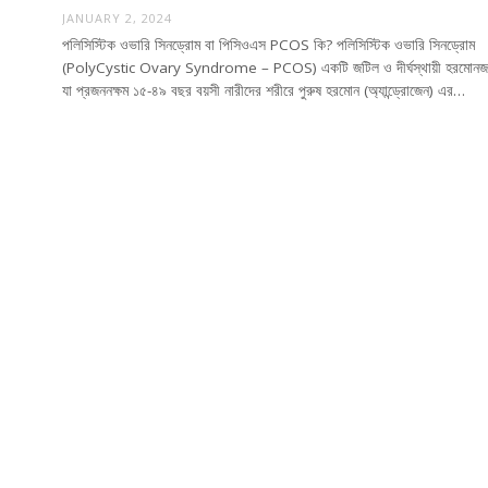
JANUARY 2, 2024
পলিসিস্টিক ওভারি সিনড্রোম বা পিসিওএস PCOS কি? পলিসিস্টিক ওভারি সিনড্রোম
(PolyCystic Ovary Syndrome – PCOS) একটি জটিল ও দীর্ঘস্থায়ী হরমোনজনি
যা প্রজননক্ষম ১৫-৪৯ বছর বয়সী নারীদের শরীরে পুরুষ হরমোন (অ্যান্ড্রোজেন) এর…