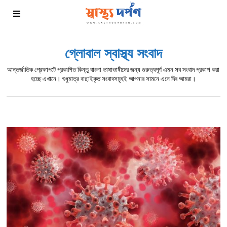
গ্লোবাল স্বাস্থ্য সংবাদ
আন্তর্জাতিক প্রেক্ষাপটে প্রকাশিত কিন্তু বাংলা ভাষাভাষীদের জন্য গুরুত্বপূর্ণ এমন সব সংবাদ প্রকাশ করা
হচ্ছে এখানে। শুধুমাত্র বাছাইকৃত সংবাদসমূহই আপনার সামনে এনে দিব আমরা।