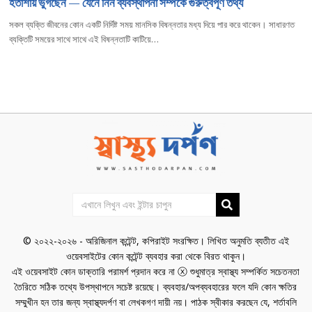
হতাশায় ভুগছেন — যেনে নিন ব্যবস্থাপনা সম্পর্কে গুরুত্বপূর্ণ তথ্য
সকল ব্যক্তি জীবনের কোন একটি নির্দিষ্ট সময় মানসিক বিষন্নতার মধ্য দিয়ে পার করে থাকেন। সাধারণত
ব্যক্তিটি সময়ের সাথে সাথে এই বিষন্নতাটি কাটিয়ে…
© ২০২২-২০২৬ - অরিজিনাল কন্টেন্ট, কপিরাইট সংরক্ষিত। লিখিত অনুমতি ব্যতীত এই
ওয়েবসাইটের কোন কন্টেন্ট ব্যবহার করা থেকে বিরত থাকুন।
এই ওয়েবসাইট কোন ডাক্তারি পরামর্শ প্রদান করে না ⓧ শুধুমাত্র স্বাস্থ্য সম্পর্কিত সচেতনতা
তৈরিতে সঠিক তথ্যে উপস্থাপনে সচেষ্ট রয়েছে। ব্যবহার/অপব্যবহারের ফলে যদি কোন ক্ষতির
সম্মুখীন হন তার জন্য স্বাস্থ্যদর্পণ বা লেখকগণ দায়ী নয়। পাঠক স্বীকার করছেন যে, শর্তাবলি