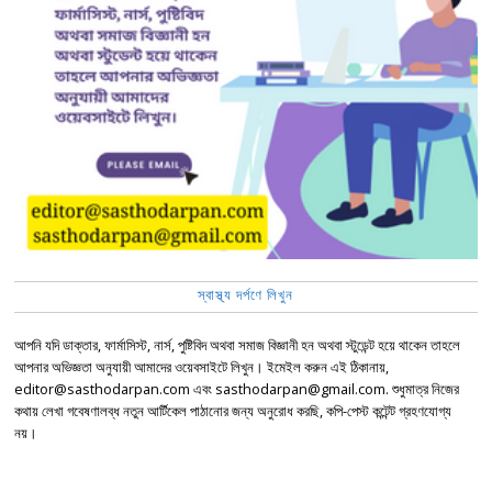
স্বাস্থ্য দর্পণে লিখুন
আপনি যদি ডাক্তার, ফার্মাসিস্ট, নার্স, পুষ্টিবিদ অথবা সমাজ বিজ্ঞানী হন অথবা স্টুডেন্ট হয়ে থাকেন তাহলে
আপনার অভিজ্ঞতা অনুযায়ী আমাদের ওয়েবসাইটে লিখুন। ইমেইল করুন এই ঠিকানায়,
editor@sasthodarpan.com এবং sasthodarpan@gmail.com. শুধুমাত্র নিজের
কথায় লেখা গবেষণালব্ধ নতুন আর্টিকেল পাঠানোর জন্য অনুরোধ করছি, কপি-পেস্ট কন্টেন্ট গ্রহণযোগ্য
নয়।