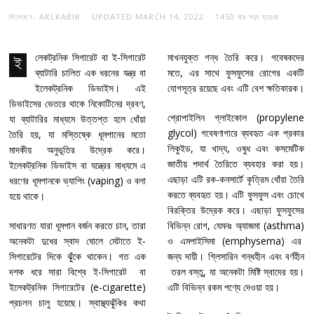
লিখেছেন-
AKLKABIR
UPDATED
MARCH 14, 2022
1450 বার পড়া হয়েছে
লেকট্রনিক সিগারেট বা ই-সিগারেট
মাখনযুক্ত গন্ধ তৈরি করে। গবেষকদের
ই
ব্যাটারি চালিত এক ধরনের যন্ত্র বা
মতে, এর সাথে ফুসফুসের রোগের একটি
ইলেকট্রনিক ডিভাইস। এই
যোগসূত্র রয়েছে এবং এটি বেশ ক্ষতিকারক।
ডিভাইসের ভেতরে থাকে নিকোটিনের দ্রবণ,
প্রোপাইলিন গ্লাইকোল (propylene
যা ব্যাটারির মাধ্যমে উত্তপ্ত হলে ধোঁয়া
glycol) গবেষণাগারে ব্যবহৃত এক প্রকার
তৈরি হয়, যা মস্তিষ্কে ধূমপানের মতো
লিকুইড, যা খাদ্য, ওষুধ এবং কসমেটিক
মাদকীয় অনুভূতির উদ্রেক করে।
জাতীয় পদার্থ তৈরিতে ব্যবহার করা হয়।
ইলেকট্রনিক ডিভাইস বা যন্ত্রের মাধ্যমে এ
এছাড়া এটি রক-কনসার্টে কৃত্রিম ধোঁয়া তৈরি
ধরণের ধূমপানকে ভ্যাপিং (vaping) ও বলা
করতে ব্যবহৃত হয়। এটি ফুসফুস এবং চোখে
হয়ে থাকে।
বিরক্তির উদ্রেক করে। এছাড়া ফুসফুসের
সাধারণত যারা ধূমপান বর্জন করতে চান, তারা
বিভিন্ন রোগ, যেমনঃ অ্যাজমা (asthma)
অনেকটা দুধের স্বাদ ঘোলে মেটাতে ই-
ও এমপাইসিমা (emphysema) এর
সিগারেটের দিকে ঝুঁকে থাকেন। গত এক
জন্য দায়ী। গ্লিসারিন গন্ধহীন এবং বর্ণহীন
দশক ধরে সারা বিশ্বে ই-সিগারেট বা
তরল বস্তু, যা অনেকটা মিষ্টি স্বাদের হয়।
ইলেকট্রনিক সিগারেটের (e-cigarette)
এটি বিভিন্ন রকম পণ্যে দেওয়া হয়।
প্রচলন চালু হয়েছে। স্বাস্থ্যঝুঁকির কথা