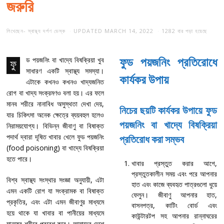
জরুরি
লিখেছেন-
স্বাস্থ্য দর্পণ ডেস্ক
UPDATED
MARCH 14, 2022
1282 বার পড়া হয়েছে
ড পয়জনিং বা খাদ্যে বিষক্রিয়া খুব
ফুড পয়জনিং প্রতিরোধে
ফু
সাধারণ একটি স্বাস্থ্য সমস্যা।
কার্যকর উপায়
এটাকে কখনও কখনও খাদ্যজনিত
রোগ বা খাদ্য সংক্রমণও বলা হয়। এর ফলে
মানব শরীরে নানাবিধ অসুস্থতা দেখা দেয়,
নিচের ছয়টি কার্যকর উপায়ে ফুড
যার চিকিৎসা অনেক ক্ষেত্রে ব্যয়বহুল হলেও
পয়জনিং বা খাদ্যে বিষক্রিয়া
নিরাময়যোগ্য। বিভিন্ন জীবাণু বা বিষাক্ত
পদার্থ দ্বারা দূষিত খাবার খেলে ফুড পয়জনিং
প্রতিরোধ করা সম্ভব
(food poisoning) বা খাদ্যে বিষক্রিয়া
হতে পারে।
খাবার প্রস্তুত করার আগে,
প্রস্তুতকালীন সময় এবং পরে আপনার
বিশ্ব স্বাস্থ্য সংস্থার সংজ্ঞা অনুযায়ী, এটা
হাত এবং কাজে ব্যবহৃত পাত্রগুলো ধুয়ে
এমন একটি রোগ যা সংক্রামক বা বিষাক্ত
ফেলুন। জীবাণু আপনার হাত,
প্রকৃতির, এবং এটা এমন জীবাণুর মাধ্যমে
বাসনপত্র, কাটিং বোর্ড এবং
হয়ে থাকে যা খাবার বা পানীয়ের মাধ্যমে
কাউন্টারটপ সহ আপনার রান্নাঘরের
মানুষের শরীরে প্রবেশ করে। আমাদের দেশে