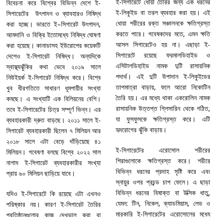
ই-সিগারেটে ধোয়া তৈরির জন্য এক ধরনের
বিবেচনা করে বিশ্বের বিভিন্ন দেশে ই-
ই-লিকুইড বা তরল ব্যবহার করা হয়। এই
সিগারেটের উৎপাদন ও ব্যাবহারও নিষিদ্ধ
ধোয়া শরীরের রক্ত সঞ্চালনকে ক্ষতিগ্রস্ত
করা হচ্ছে। ভারতে ই–সিগারেট উৎপাদন,
করতে পারে। গবেষকদের মতে, এমন ক্ষতি
আমদানি ও বিক্রি ইতোমধ্যে নিষিদ্ধ ঘোষণা
আসল সিগারেটেও হয় না। এছাড়া ই-
করা হয়েছে। কানাডাসহ ইউরোপের কয়েকটি
সিগারেটে রয়েছে ফরমালডিহাইড ও
দেশেও ই-সিগারেট নিষিদ্ধ। অন্যদিকে
এসিটালডিহাইড নামক দুটি রাসায়নিক
স্বাস্থ্যঝুঁকির কথা ভেবে ২০১৯ সালে
পদার্থ। এই দুটি উপাদান ই-লিকুইডের
নিউইয়র্ক ই-সিগারেট নিষিদ্ধ করে। বিশ্বে
তাপমাত্রা বাড়ায়, ফলে আরো নিকোটিন
খুব ধীরগতিতে সাধারণ ধূমপায়ীর সংখ্যা
তৈরি হয়। এর মধ্যে থাকা একরোলিন নামক
কমছে। এ সংখ্যাটি এক বিলিয়নের বেশি।
রাসায়নিক উত্তপ্ত গ্লিসারিন থেকে গঠিত,
তবে ই-সিগারেটের চিত্র সম্পূর্ণ ভিন্ন। এর
যা ফুসফুসকে ক্ষতিগ্রস্ত করে। এটি
ব্যবহারকারী দ্রুত বাড়ছে। ২০১১ সালে ই-
হৃদরোগের ঝুঁকি বাড়ায়।
সিগারেট ব্যবহারকারী ছিলেন ৭ মিলিয়ন আর
২০১৮ সালে এটা বেড়ে দাঁড়িয়েছে ৪১
ই-সিগারেটের এরোসোল শরীরের
মিলিয়ন। গবেষণা বলছে বিশ্বে ২০২২ সাল
শিরাগুলোকে ক্ষতিগ্রস্ত করে। শরীরে
নাগাদ ই-সিগারেট ব্যবহারকারীর সংখ্যা
বিভিন্ন ধরনের প্রদাহ সৃষ্টি করে এবং
প্রায় ৬০ মিলিয়ন ছাড়িয়ে যাবে।
স্নায়ুর ওপর প্রচন্ড চাপ ফেলে। এ ছাড়া
বিভিন্ন ধরনের বিষাক্ত বা টক্সিক ধাতু,
যদিও ই-সিগারেটে কি রয়েছে এটা এখনও
যেমন: টিন, নিকেল, ক্যাডমিয়াম, লেড ও
পরিষ্কার নয়। কারণ ই-সিগারেট তৈরির
মারকারি ই-সিগারেটের এরোসোলের মধ্যে
প্রতিষ্ঠানগুলোর কাজ দেখভাল করা বা