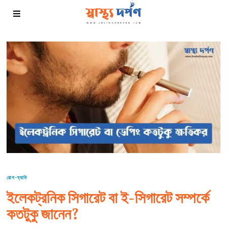
রোগ-ব্যাধি
ইলেকট্রনিক সিগারেট বা ই-সিগারেট সম্পর্কে
কতটুকু জানেন?