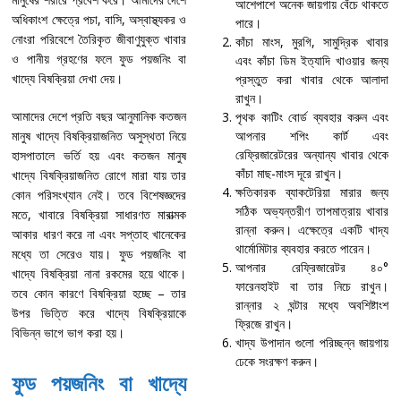
আশেপাশে অনেক জায়গায় বেঁচে থাকতে
অধিকাংশ ক্ষেত্রে পচা, বাসি, অস্বাস্থ্যকর ও
পারে।
নোংরা পরিবেশে তৈরিকৃত জীবাণুযুক্ত খাবার
কাঁচা মাংস, মুরগি, সামুদ্রিক খাবার
ও পানীয় গ্রহণের ফলে ফুড পয়জনিং বা
এবং কাঁচা ডিম ইত্যাদি খাওয়ার জন্য
খাদ্যে বিষক্রিয়া দেখা দেয়।
প্রস্তুত করা খাবার থেকে আলাদা
রাখুন।
আমাদের দেশে প্রতি বছর আনুমানিক কতজন
পৃথক কাটিং বোর্ড ব্যবহার করুন এবং
মানুষ খাদ্যে বিষক্রিয়াজনিত অসুস্থতা নিয়ে
আপনার শপিং কার্ট এবং
রেফ্রিজারেটরের অন্যান্য খাবার থেকে
হাসপাতালে ভর্তি হয় এবং কতজন মানুষ
কাঁচা মাছ-মাংস দূরে রাখুন।
খাদ্যে বিষক্রিয়াজনিত রোগে মারা যায় তার
ক্ষতিকারক ব্যাকটেরিয়া মারার জন্য
কোন পরিসংখ্যান নেই। তবে বিশেষজ্ঞদের
সঠিক অভ্যন্তরীণ তাপমাত্রায় খাবার
মতে, খাবারে বিষক্রিয়া সাধারণত মারাত্মক
রান্না করুন। এক্ষেত্রে একটি খাদ্য
আকার ধারণ করে না এবং সপ্তাহ খানেকের
থার্মোমিটার ব্যবহার করতে পারেন।
মধ্যে তা সেরেও যায়। ফুড পয়জনিং বা
আপনার রেফ্রিজারেটর ৪০°
খাদ্যে বিষক্রিয়া নানা রকমের হয়ে থাকে।
ফারেনহাইট বা তার নিচে রাখুন।
তবে কোন কারণে বিষক্রিয়া হচ্ছে – তার
রান্নার ২ ঘন্টার মধ্যে অবশিষ্টাংশ
উপর ভিত্তি করে খাদ্যে বিষক্রিয়াকে
ফ্রিজে রাখুন।
বিভিন্ন ভাগে ভাগ করা হয়।
খাদ্য উপাদান গুলো পরিচ্ছন্ন জায়গায়
ঢেকে সংরক্ষণ করুন।
ফুড পয়জনিং বা খাদ্যে