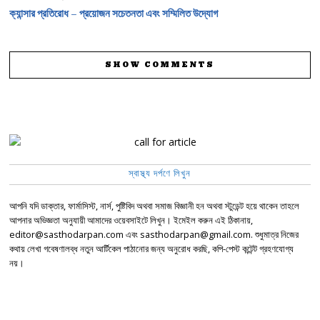
ক্যান্সার প্রতিরোধ – প্রয়োজন সচেতনতা এবং সম্মিলিত উদ্যোগ
SHOW COMMENTS
স্বাস্থ্য দর্পণে লিখুন
আপনি যদি ডাক্তার, ফার্মাসিস্ট, নার্স, পুষ্টিবিদ অথবা সমাজ বিজ্ঞানী হন অথবা স্টুডেন্ট হয়ে থাকেন তাহলে
আপনার অভিজ্ঞতা অনুযায়ী আমাদের ওয়েবসাইটে লিখুন। ইমেইল করুন এই ঠিকানায়,
editor@sasthodarpan.com এবং sasthodarpan@gmail.com. শুধুমাত্র নিজের
কথায় লেখা গবেষণালব্ধ নতুন আর্টিকেল পাঠানোর জন্য অনুরোধ করছি, কপি-পেস্ট কন্টেন্ট গ্রহণযোগ্য
নয়।