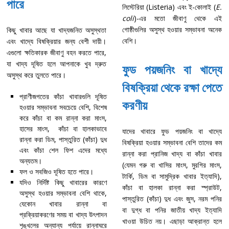
পারে
লিস্টেরিয়া (Listeria) এবং ই-কোলাই (
E.
coli
)-এর মতো জীবাণু থেকে এই
গোষ্ঠীগুলির অসুস্থ হওয়ার সম্ভাবনা অনেক
কিছু খাবার আছে যা খাদ্যজনিত অসুস্থতা
বেশি।
এবং খাদ্যে বিষক্রিয়ার জন্য বেশী দায়ী।
এগুলো ক্ষতিকারক জীবাণু বহন করতে পারে,
যা খাদ্য দূষিত হলে আপনাকে খুব দ্রুত
ফুড পয়জনিং বা খাদ্যে
অসুস্থ করে তুলতে পারে।
বিষক্রিয়া থেকে রক্ষা পেতে
প্রাণীজগতের কাঁচা খাবারগুলি দূষিত
করণীয়
হওয়ার সম্ভাবনা সবচেয়ে বেশি, বিশেষ
করে কাঁচা বা কম রান্না করা মাংস,
হাসের মাংস, কাঁচা বা হালকাভাবে
যাদের খাবারে ফুড পয়জনিং বা খাদ্যে
রান্না করা ডিম, পাস্তুরিত (কাঁচা) দুধ
বিষক্রিয়া হওয়ার সম্ভাবনা বেশি তাদের কম
এবং কাঁচা শেল ফিশ এদের মধ্যে
রান্না করা প্রানিজ খাদ্য বা কাঁচা খাবার
অন্যতম।
(যেমন গরু বা খাসির মাংস, মুরগির মাংস,
ফল ও সবজিও দূষিত হতে পারে।
টার্কি, ডিম বা সামুদ্রিক খাবার ইত্যাদি),
যদিও নির্দিষ্ট কিছু খাবারের কারণে
কাঁচা বা হালকা রান্না করা স্প্রাউট,
অসুস্থ হওয়ার সম্ভাবনা বেশি থাকে,
পাস্তুরিত (কাঁচা) দুধ এবং জুস, নরম পনির
যেকোন খাবার রান্না বা
বা দুগ্ধ বা পনির জাতীয় খাদ্য ইত্যাদি
প্রক্রিয়াকরণের সময় বা খাদ্য উৎপাদন
খাওয়া উচিত নয়। এছাড়া আক্রান্ত হলে
শৃঙ্খলের অন্যান্য পর্যায়ে রান্নাঘরে