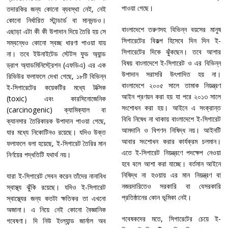
পাওয়া গেছে।
তদারকির জন্য কোনো ব্যবস্থা নেই, নেই
কোনো নির্ধারিত স্টান্ডার্ড বা মানদন্ডও।
বাংলাদেশে তরুণসহ বিভিন্ন বয়সের মানুষ
এছাড়া এটা কী কী উপাদান দিয়ে তৈরি হয় সে
সিগারেটের বিকল্প হিসেবে দিন দিন ই-
সম্বন্ধেও কোনো স্বচ্ছ ধারণা পাওয়া যায়
সিগারেটের দিকে ঝুঁকছেন। তবে আশার
না। তবে ইউনাইটেড স্টেটস ফুড অ্যান্ড
বিষয় বাংলাদেশে ই-সিগারেট ও এর বিভিন্ন
ড্রাগ অ্যাডমিনিস্ট্রেশন (এফডিএ) এর এক
উপাদান সরাসরি উৎপাদিত হয় না।
রিভিউর ফলাফলে দেখা গেছে, ১৮টি বিভিন্ন
বাংলাদেশে ২০০৫ সালে তামাক নিয়ন্ত্রণ
ই-সিগারেটের কয়েকটির মধ্যে টক্সিক
আইন প্রণয়ন করা হয় যা পরে ২০১৩ সালে
(toxic) এবং কারসিনোজেনিক
সংশোধন করা হয়। আইনে এ সংক্রান্ত
(carcinogenic) ক্যামিক্যাল বা
বিধি নিষেধ না থাকায় বাংলাদেশে ই-সিগারেট
ক্যানসার তৈরিকারক উপাদান পাওয়া গেছে,
আমদানি ও বিপণন নিষিদ্ধ নয়। আইনটি
যার মধ্যে নিকোটিনও রয়েছে। যদিও উক্ত
আবার সংশোধন করার কার্যক্রম চলমান।
ফলাফলে বলা হয়েছে, ই-সিগারেট তৈরির মান
এতে ই-সিগারেট নিয়ন্ত্রণে পদক্ষেপ নেওয়া
নির্ণয়ের পদ্ধতিটি যথার্থ নয়।
হবে বলে আশা করা যাচ্ছে। বর্তমান আইনে
নিষিদ্ধ না হওয়ায় এর মান নিয়ন্ত্রণ বা
যারা ই-সিগারেট সেবন করেন তাঁদের নানাবিধ
নজরদারিতেও সরকারি বা বেসরকারি
স্বাস্থ্য ঝুঁকি রয়েছে। যদিও ই-সিগারেট
প্রতিষ্ঠানের কোন ভূমিকা নেই।
স্বাস্থ্যের জন্য কতটা ক্ষতিকর তা এখনো
অজানা। এ নিয়ে নেই কোনো বৈজ্ঞানিক
গবেষকদের মতে, সিগারেটের চেয়ে ই-
গবেষণা। দি নিউ ইংল্যান্ড জার্নাল অব