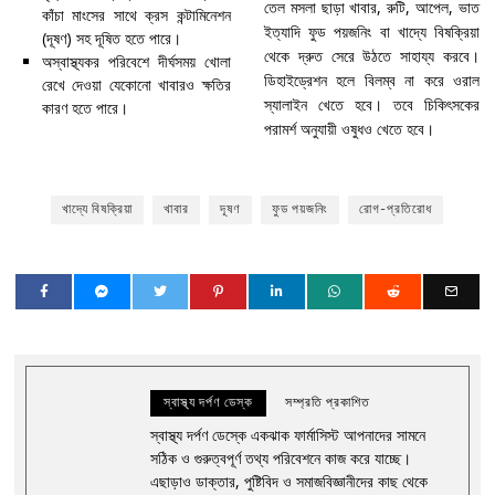
তেল মসলা ছাড়া খাবার, রুটি, আপেল, ভাত
কাঁচা মাংসের সাথে ক্রস কন্টামিনেশন
ইত্যাদি ফুড পয়জনিং বা খাদ্যে বিষক্রিয়া
(দূষণ) সহ দূষিত হতে পারে।
থেকে দ্রুত সেরে উঠতে সাহায্য করবে।
অস্বাস্থ্যকর পরিবেশে দীর্ঘসময় খোলা
ডিহাইড্রেশন হলে বিলম্ব না করে ওরাল
রেখে দেওয়া যেকোনো খাবারও ক্ষতির
স্যালাইন খেতে হবে। তবে চিকিৎসকের
কারণ হতে পারে।
পরামর্শ অনুযায়ী ওষুধও খেতে হবে।
খাদ্যে বিষক্রিয়া
খাবার
দূষণ
ফুড পয়জনিং
রোগ-প্রতিরোধ
স্বাস্থ্য দর্পণ ডেস্ক
সম্প্রতি প্রকাশিত
স্বাস্থ্য দর্পণ ডেস্কে একঝাক ফার্মাসিস্ট আপনাদের সামনে
সঠিক ও গুরুত্বপূর্ণ তথ্য পরিবেশনে কাজ করে যাচ্ছে।
এছাড়াও ডাক্তার, পুষ্টিবিদ ও সমাজবিজ্ঞানীদের কাছ থেকে