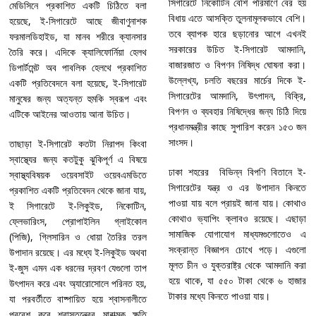
সিগারেটে নিকোটিন বেশি পরিমাণে বের হয়
মেডিসিনে প্রকাশিত একটি চিঠিতে বলা
বিধায় এতে আসক্তি তুলনামূলকভাবে বেশি।
হয়েছে, ই-সিগারেটে আছে জীবাণুনাশক
তবে ব্যাপক হারে ছড়ানোর আগে এখনই
ফরমালডিহাইড, যা মানব শরীরে ক্যানসার
সরকারের উচিত ই-সিগারেট আমদানি,
তৈরি করে। এদিকে ক্যালিফোর্নিয়া হেলথ
বাজারজাত ও বিপণন নিষিদ্ধ ঘোষনা করা।
ডিপার্টমেন্ট অব পাবলিক হেলথে প্রকাশিত
উল্লেখ্য, চলতি বছরের মার্চের দিকে ই-
একটি প্রতিবেদনে বলা হয়েছে, ই-সিগারেট
সিগারেটের আমদানি, উৎপাদন, বিক্রি,
মানুষের জন্য অত্যন্ত হুমকি স্বরূপ এবং
বিপণন ও ব্যবহার নিষিদ্ধের জন্য চিঠি দিয়ে
এটিকে আইনের আওতায় আনা উচিত।
প্রধানমন্ত্রীর কাছে সুপারিশ করেন ১৫৩ জন
সাংসদ।
তাছাড়া ই-সিগারেট কতটা নিরাপদ কিংবা
স্বাস্থ্যের জন্য কতটুকু ঝুকিপূর্ণ এ বিষয়ে
ঢাকা শহরের বিভিন্ন বিপণি বিতানে ই-
স্বাস্থ্যবিষয়ক ওয়েবসাইট ওয়েবএমডিতে
সিগারেটের যন্ত্র ও এর উপাদান কিনতে
প্রকাশিত একটি প্রতিবেদন থেকে জানা যায়,
পাওয়া যায় বলে প্রায়ই জানা যায়। কোথাও
ই সিগারেটে
ই-লিকুইড, নিকোটিন,
কোথাও ভ্যাপিং ক্লাবও রয়েছে। এছাড়া
ফ্লেভারিংস, প্রোপাইলিন গ্লাইকোল
সামাজিক যোগাযোগ মাধ্যমগুলোতেও এ
(পিজি), গ্লিসারিন ও ধোয়া তৈরির তরল
সংক্রান্ত বিজ্ঞাপন চোখে পড়ে। এগুলো
উপাদান রয়েছে। এর মধ্যে ই-লিকুইড অথবা
মূলত চীন ও যুক্তরাষ্ট্র থেকে আমদানি করা
ই-জুস এমন এক ধরনের দ্রবণ যেগুলো তাপ
হয়ে থাকে, যা ৫৫০ টাকা থেকে ৬ হাজার
উৎপাদন করে এবং অ্যারোসোলে পরিনত হয়,
টাকার মধ্যে কিনতে পাওয়া যায়।
যা পরবর্তীতে বাষ্পায়িত হয়ে শ্বাসনালীতে
প্রবেশ করে শ্বাসতন্ত্রের মারাত্মক ক্ষতি