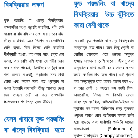
ফুড পয়জনিং বা খাদ্যে
বিষক্রিয়ার লক্ষণ
বিষক্রিয়ার উচ্চ ঝুঁকিতে
ফুড পয়জনিং বা খাদ্যে বিষক্রিয়ার
কারা বেশী থাকে
লক্ষণগুলির মধ্যে প্রায়ই ডায়রিয়া, বমি, পেট
খারাপ বা বমি বমি ভাব দেখা যায়। তবে যদি
তীব্র ডায়রিয়া, ১০২ ডিগ্রি ফারেনহাইটের
যে কেউ ফুড পয়জনিং বা খাদ্যে বিষক্রিয়ায়
বেশি জ্বর, তিন দিনের বেশি ডায়রিয়া
আক্রান্ত হতে পারে। তবে কিছু শ্রেনী বা
দীর্ঘস্থায়ী হওয়া, পায়খানার সাথে রক্ত বের
গোষ্ঠীর লোকদের এতে গুরুতর অসুস্থ
হওয়া, এত বেশি বমি হওয়া যে শরীর তরল
হওয়ার সম্ভাবনা বেশি থাকে। জীবাণু এবং
ধরে রাখতে পারেনা, ডিহাইড্রেশন (মুখ এবং
অসুস্থতার সাথে লড়াই করার তাদের ক্ষমতা
গলা শুকিয়ে যাওয়া), দাঁড়ানোর সময় মাথা
ততটা কার্যকর নাও হতে পারে। এই গ্রুপে
ঘোরা এবং অনেক সময় ধরে প্রস্রাব না
যারা অন্তর্ভুক্ত তারা হলেন- যাদের বয়স ৬০
হওয়া ইত্যাদি লক্ষণগুলি তীব্র আকারে দেখা
বা তার বেশী, ৫ বছরের কম বয়সী শিশু,
দেয় তাহলে দেরী না করে তাৎক্ষণিক
ডায়াবেটিস, লিভার ও কিডনি রোগে
চিকিৎসকের শরণাপন্ন হওয়া উচিৎ।
আক্রান্ত ব্যাক্তি, এইচআইভি/এইডস ও
ক্যান্সার সহ যাদের চিকিৎসার জন্য ব্যবহৃত
ওষুধের কারণে রোগ প্রতিরোধ ক্ষমতা দুর্বল
যেসব খাবারে ফুড পয়জনিং
হয়ে পড়েছে এবং সর্বোপরি গর্ভবতী মায়েরা
বা খাদ্যে বিষক্রিয়া হতে
সালমোনেলা (Salmonella),
ক্যাম্পাইলোব্যাক্টর (Campylobacter),