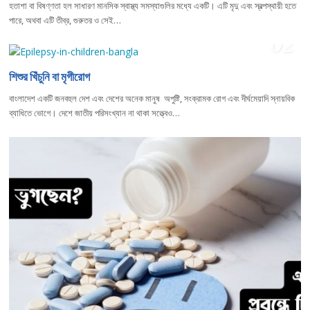
হতাশা বা বিষণ্ণতা হল সাধারণ মানসিক স্বাস্থ্য সমস্যাগুলির মধ্যে একটি। এটি মৃদু এবং স্বল্পস্থায়ী হতে
পারে, অথবা এটি তীব্র, গুরুতর ও সেই…
02
শিশুর খিঁচুনি বা মৃগীরোগ
বাংলাদেশ একটি জনবহুল দেশ এবং দেশের অনেক মানুষ অপুষ্টি, সংক্রামক রোগ এবং দীর্ঘমেয়াদি স্নায়বিক
ব্যাধিতে ভোগে। দেশে জাতীয় পরিসংখ্যান না থাকা সত্ত্বেও…