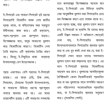
তবে জনস্বাস্থ্য বিশেষজ্ঞদের অনেকে মনে
করে।
করেন, ই-সিগারেট এবং বিভিন্ন ভ্যাপিং
নেয়া আনুষাঙ্গিক ধূমপান করা সিগারেটের চেয়ে
ই-সিগারেট এবং সাধারণ সিগারেট দুই ধরনের
কম বিপজ্জনক কারণ এতে তামাক থাকে না।
সিগারেটেই নিকোটিন নামক নেশা জাতীয়
এখন প্রশ্ন হচ্ছে, যারা ধূমপান ত্যাগ করতে
দ্রব্য থাকে, যা মস্তিস্কের মধ্য স্নায়ুতে
চান, ই-সিগারেট বা ভ্যাপিং কি তাদের জন্য
উদ্দীপকের কাজ করে। এটি রক্তচাপ,
একটি বিকল্প সমাধান ? অধিকাংশ ক্ষেত্রেই
শ্বাস-প্রশ্বাস এবং হৃদস্পন্দন বাড়ায়।
দেখা যায়, ই-সিগারেটের ব্যবহার
বিশেষজ্ঞদের মতে, মানুষ সাধারণত ধূমপান
উল্লেখযোগ্যভাবে সিগারেটের ব্যবহার হ্রাস
করে নিকোটিনের কারণে। নিকোটিন নেশা
করে না এবং খুব কমই দেখা যায় যে, যারা ই-
তৈরি করলেও এটি ক্যানসার তৈরির কারণ
সিগারেট সেবন করেন তাদের সফলভাবে
নয়। কিন্তু ই-লিকুইডে থাকা অন্যান্য
ধূমপান ত্যাগ করা সম্ভবপর হতে পারে। এর
উপাদানসমূহ বেশ উদ্বেগজনক।
ফলে ই-সিগারেট ব্যবহার নিকোটিনের
অভ্যাস ধরে রাখে। ধূমপানের আসক্তিমূলক
প্রায় একশোরও বেশি স্বাদের ই-সিগারেট
বৈশিষ্ট্যগুলি কেবল নিকোটিনকেই প্রভাবিত
রয়েছে। এর মধ্যে চেরি, চিজ কেক,
করে না বরং ধূমপানের সাথে সম্পর্কিত আচরণ
সিনামোন, টোবাকো ইত্যাদি উল্লেখযোগ্য,
এবং পরিবেশগত সংকেতগুলিকে প্রভাবিত
যা সাধারণত বিভিন্ন ধরণের ঘ্রাণযুক্ত
করে, যা ই-সিগারেটের ব্যবহার অনুকরণ
খাবারে ব্যবহার করা হয়। এর মধ্যে
করে। (সংকলিত পোস্ট)
ডায়াসেটিল রয়েছে। এটি সাধারণত পপকর্নের