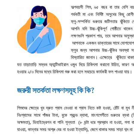
অল্পবয়সী শিশু, ৬৫ বছর বা তার বেশি বয়
গর্ভবতী মা এবং নির্দিষ্ট অসুখের কিছু রোগ
ফ্লু-সম্পর্কিত গুরুতর জটিলতার ঝুঁকিতে
আপনি যদি উচ্চ-ঝুঁকিপূর্ণ গোষ্ঠীতে থাকে
লক্ষণগুলি প্রকাশ পায়, তবে আপনার অসুস্থ
আপনাকে একজন ডাক্তারের সাথে যোগাযো
ফ্লুর জন্য আপনার উচ্চ-ঝুঁকির অবস্থা সম
বিস্তারিত জানান। এক্ষেত্রে ঝুঁকিতে থাকা
যত তাড়াতাড়ি সম্ভব অ্যান্টিভাইরাল ওষুধ দিয়ে চিকিৎসা করানো উচিত, কারণ অস
হওয়ার ২/৩ দিনের মধ্যে চিকিৎসা শুরু করা হলে সবচেয়ে কার্যকরী ফল পাওয়া 
জরুরী সতর্কতা লক্ষণসমূহ কি কি
?
শিশুদের ক্ষেত্রে খুব দ্রুত শ্বাস নেওয়া বা শ্বাস নিতে কষ্ট হওয়া, ঠোঁট বা মুখ 
নিঃশ্বাসের সাথে পাঁজর টানা, বুকে প্রচন্ড ব্যাথা, মাংশপেশীতে গুরুতর ব্যথা (শ
অক্ষমতা), ডিহাইড্রেশন বা পানি শূন্যতা (৮ ঘন্টা ধরে প্রস্রাব না হওয়া, গলা বা
যাওয়া, কান্নার সময় অশ্রু বের না হওয়া ইত্যাদি), জেগে থাকার সময় সাড়া শব্দ না ক