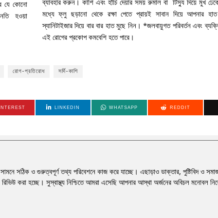
ব্যাবহার করুন। কাশি এবং হাঁচি দেয়ার সময় রুমাল বা টিস্যু দিয়ে মুখ ঢে
্রে যে কোনো
মধ্যে ফ্লু ছড়ানো থেকে রক্ষা পেতে প্রায়ই সাবান দিয়ে আপনার হাত
অবনতি হওয়া
স্যানিটাইজার দিয়ে বার বার হাত মুছে নিন। *জলবায়ুগত পরিবর্তন এবং ব্যক্
এই রোগের প্রকোপ কমবেশি হতে পারে।
রোগ-প্রতিরোধ
সর্দি-কাশি
INTEREST
LINKEDIN
WHATSAPP
REDDIT
ের সামনে সঠিক ও গুরুত্বপূর্ণ তথ্য পরিবেশনে কাজ করে যাচ্ছে। এছাড়াও ডাক্তার, পুষ্টিবিদ ও সমাজ
 রিভিউ করা হচ্ছে। সুস্বাস্থ্য নিশ্চিতে আমরা এসেছি আপনার আস্থা অর্জনের অবিচল মনোবল নি