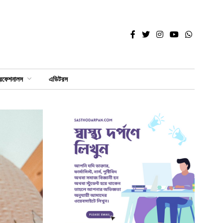
্রফেশনালস
এডিটরস