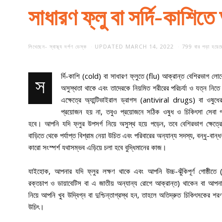
সাধারণ ফ্লু বা সর্দি-কাশিত
লিখেছেন-
স্বাস্থ্য দর্পণ ডেস্ক
UPDATED
MARCH 14, 2022
799 বার পড়া হয়েছ
র্দি-কাশি (cold) বা সাধারণ ফ্লুতে (flu) আক্রান্ত বেশিরভাগ ল
স
অসুস্থতা থাকে এবং তাদেরকে নিয়মিত শরীরের পরিচর্যা ও যত্ন নিত
এক্ষেত্রে অ্যান্টিভাইরাল ড্রাগস (antiviral drugs) বা ওষুধে
প্রয়োজন হয় না, তবুও প্রয়োজনে সঠিক ওষুধ ও চিকিৎসা সেবা 
হবে। আপনি যদি ফ্লুর উপসর্গ নিয়ে অসুস্থ হয়ে পড়েন, তবে বেশিরভাগ ক্ষেত
বাড়িতে থেকে পর্যাপ্ত বিশ্রাম নেয়া উচিত এবং পরিবারের অন্যান্য সদস্য, বন্ধু-বান্ধ
কারো সংস্পর্শ যথাসম্ভব এড়িয়ে চলা হবে বুদ্ধিমানের কাজ।
যাইহোক, আপনার যদি ফ্লুর লক্ষণ থাকে এবং আপনি উচ্চ-ঝুঁকিপূর্ণ গোষ্ঠীতে 
রক্তচাপ ও ডায়াবেটিস বা এ জাতীয় অন্যান্য রোগে আক্রান্ত) থাকেন বা আপন
নিয়ে আপনি খুব উদ্বিগ্ন বা দুশ্চিন্তাগ্রস্থ হন, তাহলে অতিদ্রুত চিকিৎসকের শরণ
উচিৎ।