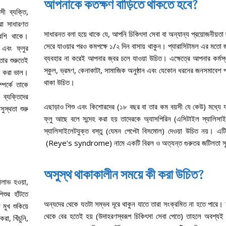
আপনাকে কতক্ষণ বাড়িতে থাকতে হবে
?
সী ব্যক্তি,
ীরা সাধারণত
সাধারনত বলা হয়ে থাকে যে, আপনি চিকিৎসা সেবা বা অন্যান্য প্রয়োজনীয়তা
 বেশি থাকে।
সেরে যাওয়ার পরও কমপক্ষে ১/২ দিন বাসায় থাকুন। প্যারাসিটামল এর মতো 
ন এবং ফ্লুর
ব্যবহার না করেই আপনার জ্বর চলে যাওয়া উচিত। এক্ষেত্রে আপনার কর্ম
তার শুরুতেই
স্কুল, ভ্রমণ, কেনাকাটা, সামাজিক অনুষ্ঠান এবং যেকোন ধরনের জনসমাবেশ প
গ করা ভাল।
থাকা উচিত।
্পর্কে তাকে
 ব্যক্তিদের
এছাড়াও শিশু এবং কিশোরদের (১৮ বছর বা তার কম বয়সী যে কেউ) মধ্যে য
ুস্থতা শুরু
ফ্লু আছে বলে সন্দেহ করা হয় তাদেরকে অ্যাসপিরিন (এসিটাইল স্যালিসা
যায়।
স্যালিসাইলেটযুক্ত বস্তু (যেমন পেপ্টো বিসমোল) দেওয়া উচিত নয়। এ
(Reye’s syndrome) নামে একটি বিরল ও অত্যন্ত গুরুতর জটিলতা সৃষ্
অসুস্থ থাকাকালীন সময়ে কী করা উচিত
?
নীলাভ হওয়া,
িশুর হাঁটতে
অন্যদের থেকে যতটা সম্ভব দূরে থাকুন যাতে তারা সংক্রমিত না হতে পারে। 
 মুখ শুকিয়ে
থেকে বের হতেই হয় (উদাহরণস্বরূপ চিকিৎসা সেবা পেতে) তাহলে অবশ্যই
রা, খিঁচুনি,