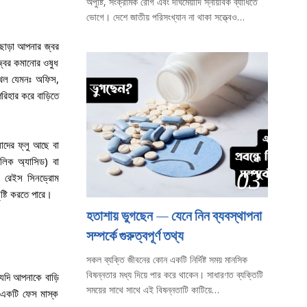
অপুষ্টি, সংক্রামক রোগ এবং দীর্ঘমেয়াদি স্নায়বিক ব্যাধিতে
ভোগে। দেশে জাতীয় পরিসংখ্যান না থাকা সত্ত্বেও…
 ছাড়া আপনার জ্বর
জ্বর কমানোর ওষুধ
স্থল যেমনঃ অফিস,
রিহার করে বাড়িতে
াদের ফ্লু আছে বা
ইলিক অ্যাসিড) বা
03
টি রেইস সিনড্রোম
টি করতে পারে।
হতাশায় ভুগছেন — যেনে নিন ব্যবস্থাপনা
সম্পর্কে গুরুত্বপূর্ণ তথ্য
সকল ব্যক্তি জীবনের কোন একটি নির্দিষ্ট সময় মানসিক
বিষন্নতার মধ্য দিয়ে পার করে থাকেন। সাধারণত ব্যক্তিটি
যদি আপনাকে বাড়ি
সময়ের সাথে সাথে এই বিষন্নতাটি কাটিয়ে…
 একটি ফেস মাস্ক