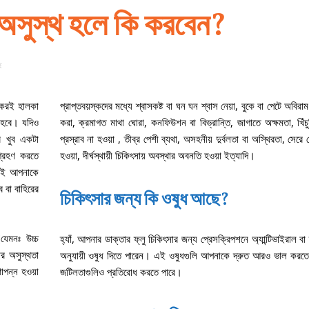
ে অসুস্থ হলে কি করবেন?
ে
োকেরই হালকা
প্রাপ্তবয়স্কদের মধ্যে শ্বাসকষ্ট বা ঘন ঘন শ্বাস নেয়া, বুকে বা পেটে অবিরা
ে হবে। যদিও
করা, ক্রমাগত মাথা ঘোরা, কনফিউশন বা বিভ্রান্তি, জাগাতে অক্ষমতা, খিঁচুন
র খুব একটা
প্রস্রাব না হওয়া , তীব্র পেশী ব্যথা, অসহনীয় দুর্বলতা বা অস্থিরতা, সেরে
গ্রহণ করতে
হওয়া, দীর্ঘস্থায়ী চিকিৎসায় অবস্থার অবনতি হওয়া ইত্যাদি।
্রেই আপনাকে
ব বা বাহিরের
চিকিৎসার জন্য কি ওষুধ আছে
?
(যেমনঃ উচ্চ
হ্যাঁ, আপনার ডাক্তার ফ্লু চিকিৎসার জন্য প্রেসক্রিপশনে অ্যান্টিভাইরাল বা
ার অসুস্থতা
অনুযায়ী ওষুধ দিতে পারেন। এই ওষুধগুলি আপনাকে দ্রুত আরও ভাল করতে 
াপন্ন হওয়া
জটিলতাগুলিও প্রতিরোধ করতে পারে।