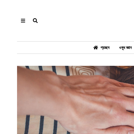
প্রচ্ছদ
ওষুধ জ্ঞান